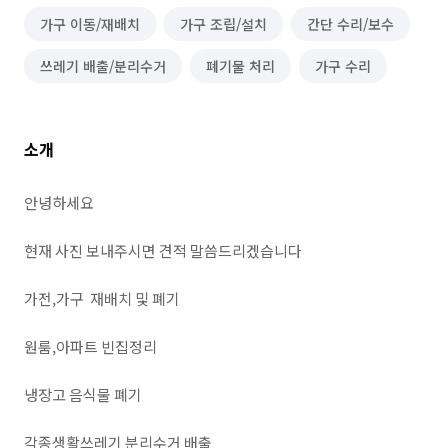
가구 이동/재배치
가구 조립/설치
간단 수리/보수
쓰레기 배출/분리수거
폐기물 처리
가구 수리
소개
안녕하세요 

현재 사진 보내주시면 견적 말씀드리겠습니다

가전,가구  재배치 및 폐기 

원룸,아파트 빈집정리 

냉장고 음식물 폐기 

각종생활쓰레기 분리수거 배출 
