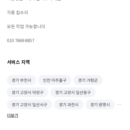
각종 집수리 

모든 작업 가능합니다 

010 7669 6857
서비스 지역
경기 부천시
인천 미추홀구
경기 가평군
경기 고양시 덕양구
경기 고양시 일산동구
경기 고양시 일산서구
경기 과천시
경기 광명시
더보기
경기 광주시
경기 구리시
경기 군포시
경기 김포시
경기 남양주시
경기 동두천시