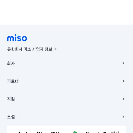
인천 남동구
인천 동구
인천 부평구
인천 서구
인천 연수구
경기 부천시 소사구
경기 부천시 원미구
경기 부천시 오정구
경기 화성시 동탄구
경기 화성시 효행구
유한회사 미소 사업자 정보
경기 화성시 만세구
경기 화성시 병점구
사업자등록번호 : 291-87-00271 | 인허가번호 : 2016-3220163-14-5-
00019 |
회사
통신판매신고번호 : 2024-서울종로-1400(공정거래위원회 정보) |
대표이사 : CHING VICTOR COLUMBIA RHEE
회사소개
주소 | 본사: 서울특별시 종로구 율곡로 6(중학동, 트윈트리빌딩) B동 5층
채용
파트너
컨택센터 : 서울특별시 종로구 수송동 율곡로 24, 7층, 8층 미소
블로그
유한회사 미소는 통신판매중개자이며, 통신판매의 당사자가 아닙니다.
파트너 지원
상품, 상품정보, 거래에 관한 의무와 책임은 거래당사자에게 있습니다.
이사
지원
언론 보도 관련 문의:
contact@getmiso.com
이사 청소/입주 청소
대표번호: 1577-8808
고객센터
© 유한회사 미소. Miso, Inc. All Rights Reserved.
이용약관
소셜
개인정보처리방침
파트너 위치정보 이용약관
링크드인