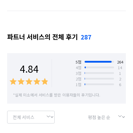
경기 성남시 분당구
경기 성남시 수정구
경기 성남시 중원구
경기 수원시 권선구
파트너 서비스의 전체 후기
287
경기 수원시 영통구
경기 수원시 장안구
경기 수원시 팔달구
경기 시흥시
경기 안산시 단원구
경기 안산시 상록구
5
점
264
4.84
4
점
14
3
점
1
경기 안성시
경기 안양시 동안구
2
점
2
1
점
6
경기 안양시 만안구
경기 양주시
경기 양평군
*실제 미소에서 서비스를 받은 이용자들의 후기입니다.
경기 여주시
경기 연천군
경기 오산시
경기 용인시 기흥구
경기 용인시 수지구
경기 용인시 처인구
경기 의왕시
경기 의정부시