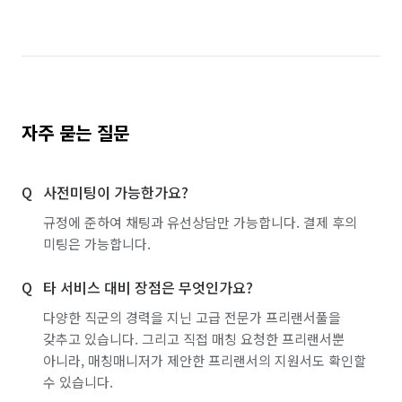
경기 이천시
경기 파주시
경기 평택시
경기 포천시
경기 하남시
경기 화성시
서울 강남구
서울 강동구
서울 강북구
서울 강서구
서울 관악구
서울 광진구
자주 묻는 질문
서울 구로구
서울 금천구
서울 노원구
사전미팅이 가능한가요?
서울 도봉구
서울 동대문구
서울 동작구
규정에 준하여 채팅과 유선상담만 가능합니다. 결제 후의
서울 마포구
서울 서대문구
서울 서초구
미팅은 가능합니다.
서울 성동구
서울 성북구
서울 송파구
타 서비스 대비 장점은 무엇인가요?
서울 양천구
서울 영등포구
서울 용산구
다양한 직군의 경력을 지닌 고급 전문가 프리랜서풀을
갖추고 있습니다. 그리고 직접 매칭 요청한 프리랜서뿐
서울 은평구
서울 종로구
서울 중구
아니라, 매칭매니저가 제안한 프리랜서의 지원서도 확인할
수 있습니다.
서울 중랑구
인천 계양구
인천 남구