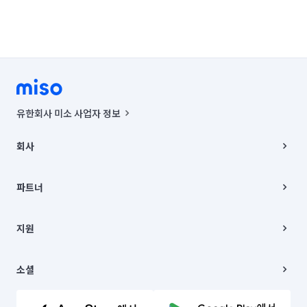
인천 남동구
인천 동구
인천 부평구
인천 서구
인천 연수구
경기 부천시 소사구
경기 부천시 원미구
경기 부천시 오정구
경기 화성시 동탄구
경기 화성시 효행구
유한회사 미소 사업자 정보
경기 화성시 만세구
경기 화성시 병점구
사업자등록번호 : 291-87-00271 | 인허가번호 : 2016-3220163-14-5-
00019 |
회사
통신판매신고번호 : 2024-서울종로-1400(공정거래위원회 정보) |
대표이사 : CHING VICTOR COLUMBIA RHEE
회사소개
주소 | 본사: 서울특별시 종로구 율곡로 6(중학동, 트윈트리빌딩) B동 5층
채용
파트너
컨택센터 : 서울특별시 종로구 수송동 율곡로 24, 7층, 8층 미소
블로그
유한회사 미소는 통신판매중개자이며, 통신판매의 당사자가 아닙니다.
파트너 지원
상품, 상품정보, 거래에 관한 의무와 책임은 거래당사자에게 있습니다.
이사
지원
언론 보도 관련 문의:
contact@getmiso.com
이사 청소/입주 청소
대표번호: 1577-8808
고객센터
© 유한회사 미소. Miso, Inc. All Rights Reserved.
이용약관
소셜
개인정보처리방침
파트너 위치정보 이용약관
링크드인