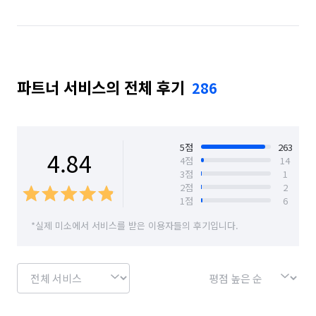
경기 성남시 분당구
경기 성남시 수정구
경기 성남시 중원구
경기 수원시 권선구
파트너 서비스의 전체 후기
286
경기 수원시 영통구
경기 수원시 장안구
경기 수원시 팔달구
경기 시흥시
경기 안산시 단원구
경기 안산시 상록구
5
점
263
4.84
4
점
14
3
점
1
경기 안성시
경기 안양시 동안구
2
점
2
1
점
6
경기 안양시 만안구
경기 양주시
경기 양평군
*실제 미소에서 서비스를 받은 이용자들의 후기입니다.
경기 여주시
경기 연천군
경기 오산시
경기 용인시 기흥구
경기 용인시 수지구
경기 용인시 처인구
경기 의왕시
경기 의정부시