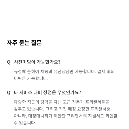
경기 이천시
경기 파주시
경기 평택시
경기 포천시
경기 하남시
경기 화성시
서울 강남구
서울 강동구
서울 강북구
서울 강서구
서울 관악구
서울 광진구
자주 묻는 질문
서울 구로구
서울 금천구
서울 노원구
사전미팅이 가능한가요?
서울 도봉구
서울 동대문구
서울 동작구
규정에 준하여 채팅과 유선상담만 가능합니다. 결제 후의
서울 마포구
서울 서대문구
서울 서초구
미팅은 가능합니다.
서울 성동구
서울 성북구
서울 송파구
타 서비스 대비 장점은 무엇인가요?
서울 양천구
서울 영등포구
서울 용산구
다양한 직군의 경력을 지닌 고급 전문가 프리랜서풀을
갖추고 있습니다. 그리고 직접 매칭 요청한 프리랜서뿐
서울 은평구
서울 종로구
서울 중구
아니라, 매칭매니저가 제안한 프리랜서의 지원서도 확인할
수 있습니다.
서울 중랑구
인천 계양구
인천 남구