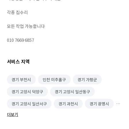
각종 집수리 

모든 작업 가능합니다 

010 7669 6857
서비스 지역
경기 부천시
인천 미추홀구
경기 가평군
경기 고양시 덕양구
경기 고양시 일산동구
경기 고양시 일산서구
경기 과천시
경기 광명시
더보기
경기 광주시
경기 구리시
경기 군포시
경기 김포시
경기 남양주시
경기 동두천시