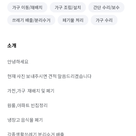
가구 이동/재배치
가구 조립/설치
간단 수리/보수
쓰레기 배출/분리수거
폐기물 처리
가구 수리
소개
안녕하세요 

현재 사진 보내주시면 견적 말씀드리겠습니다

가전,가구  재배치 및 폐기 

원룸,아파트 빈집정리 

냉장고 음식물 폐기 

각종생활쓰레기 분리수거 배출 
