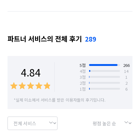
경기 성남시 분당구
경기 성남시 수정구
경기 성남시 중원구
경기 수원시 권선구
파트너 서비스의 전체 후기
289
경기 수원시 영통구
경기 수원시 장안구
경기 수원시 팔달구
경기 시흥시
경기 안산시 단원구
경기 안산시 상록구
5
점
266
4.84
4
점
14
3
점
1
경기 안성시
경기 안양시 동안구
2
점
2
1
점
6
경기 안양시 만안구
경기 양주시
경기 양평군
*실제 미소에서 서비스를 받은 이용자들의 후기입니다.
경기 여주시
경기 연천군
경기 오산시
경기 용인시 기흥구
경기 용인시 수지구
경기 용인시 처인구
경기 의왕시
경기 의정부시