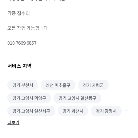
각종 집수리 

모든 작업 가능합니다 

010 7669 6857
서비스 지역
경기 부천시
인천 미추홀구
경기 가평군
경기 고양시 덕양구
경기 고양시 일산동구
경기 고양시 일산서구
경기 과천시
경기 광명시
더보기
경기 광주시
경기 구리시
경기 군포시
경기 김포시
경기 남양주시
경기 동두천시