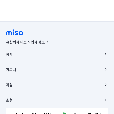
인천 남동구
인천 동구
인천 부평구
인천 서구
인천 연수구
경기 부천시 소사구
경기 부천시 원미구
경기 부천시 오정구
경기 화성시 동탄구
경기 화성시 효행구
유한회사 미소 사업자 정보
경기 화성시 만세구
경기 화성시 병점구
사업자등록번호 : 291-87-00271 | 인허가번호 : 2016-3220163-14-5-
00019 |
회사
통신판매신고번호 : 2024-서울종로-1400(공정거래위원회 정보) |
대표이사 : CHING VICTOR COLUMBIA RHEE
회사소개
주소 | 본사: 서울특별시 종로구 율곡로 6(중학동, 트윈트리빌딩) B동 5층
채용
파트너
컨택센터 : 서울특별시 종로구 수송동 율곡로 24, 7층, 8층 미소
블로그
유한회사 미소는 통신판매중개자이며, 통신판매의 당사자가 아닙니다.
파트너 지원
상품, 상품정보, 거래에 관한 의무와 책임은 거래당사자에게 있습니다.
이사
지원
언론 보도 관련 문의:
contact@getmiso.com
이사 청소/입주 청소
대표번호: 1577-8808
고객센터
© 유한회사 미소. Miso, Inc. All Rights Reserved.
이용약관
소셜
개인정보처리방침
파트너 위치정보 이용약관
링크드인