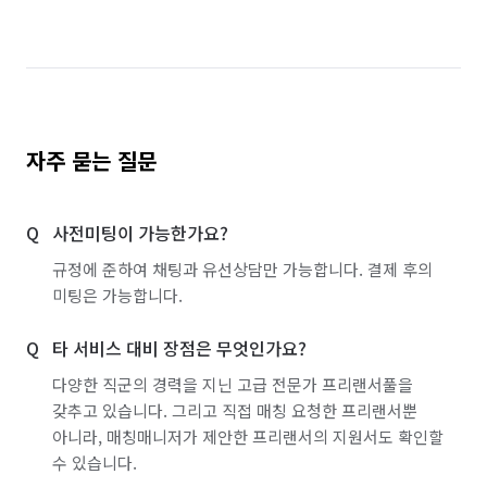
경기 이천시
경기 파주시
경기 평택시
경기 포천시
경기 하남시
경기 화성시
서울 강남구
서울 강동구
서울 강북구
서울 강서구
서울 관악구
서울 광진구
자주 묻는 질문
서울 구로구
서울 금천구
서울 노원구
사전미팅이 가능한가요?
서울 도봉구
서울 동대문구
서울 동작구
규정에 준하여 채팅과 유선상담만 가능합니다. 결제 후의
서울 마포구
서울 서대문구
서울 서초구
미팅은 가능합니다.
서울 성동구
서울 성북구
서울 송파구
타 서비스 대비 장점은 무엇인가요?
서울 양천구
서울 영등포구
서울 용산구
다양한 직군의 경력을 지닌 고급 전문가 프리랜서풀을
갖추고 있습니다. 그리고 직접 매칭 요청한 프리랜서뿐
서울 은평구
서울 종로구
서울 중구
아니라, 매칭매니저가 제안한 프리랜서의 지원서도 확인할
수 있습니다.
서울 중랑구
인천 계양구
인천 남구