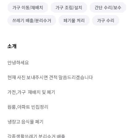
가구 이동/재배치
가구 조립/설치
간단 수리/보수
쓰레기 배출/분리수거
폐기물 처리
가구 수리
소개
안녕하세요 

현재 사진 보내주시면 견적 말씀드리겠습니다

가전,가구  재배치 및 폐기 

원룸,아파트 빈집정리 

냉장고 음식물 폐기 

각종생활쓰레기 분리수거 배출 
