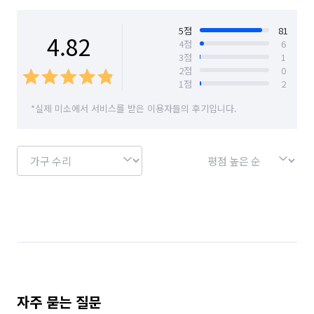
경기 안산시 단원구
경기 안산시 상록구
5
점
81
4.82
4
점
6
3
점
1
경기 안성시
경기 안양시 동안구
2
점
0
1
점
2
경기 안양시 만안구
경기 양주시
경기 양평군
*실제 미소에서 서비스를 받은 이용자들의 후기입니다.
경기 여주시
경기 연천군
경기 오산시
경기 용인시 기흥구
경기 용인시 수지구
경기 용인시 처인구
경기 의왕시
경기 의정부시
경기 이천시
경기 파주시
경기 평택시
경기 포천시
경기 하남시
경기 화성시
서울 강남구
서울 강동구
서울 강북구
서울 강서구
서울 관악구
서울 광진구
자주 묻는 질문