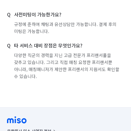
서울 구로구
서울 금천구
서울 노원구
사전미팅이 가능한가요?
서울 도봉구
서울 동대문구
서울 동작구
규정에 준하여 채팅과 유선상담만 가능합니다. 결제 후의
서울 마포구
서울 서대문구
서울 서초구
미팅은 가능합니다.
서울 성동구
서울 성북구
서울 송파구
타 서비스 대비 장점은 무엇인가요?
서울 양천구
서울 영등포구
서울 용산구
다양한 직군의 경력을 지닌 고급 전문가 프리랜서풀을
갖추고 있습니다. 그리고 직접 매칭 요청한 프리랜서뿐
서울 은평구
서울 종로구
서울 중구
아니라, 매칭매니저가 제안한 프리랜서의 지원서도 확인할
수 있습니다.
서울 중랑구
인천 강화군
인천 계양구
인천 남구
인천 남동구
인천 동구
인천 부평구
인천 서구
인천 연수구
인천 옹진군
인천 중구
경기 부천시 소사구
경기 화성시 동탄구
경기 화성시 효행구