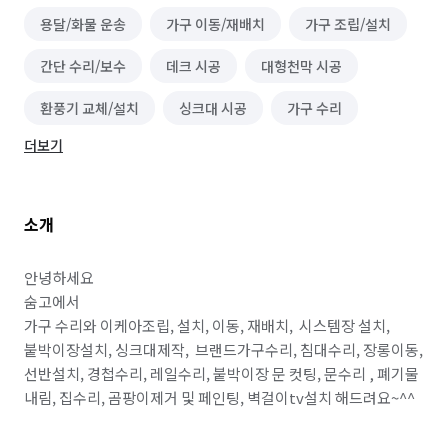
용달/화물 운송
가구 이동/재배치
가구 조립/설치
간단 수리/보수
데크 시공
대형천막 시공
환풍기 교체/설치
싱크대 시공
가구 수리
더보기
소개
안녕하세요 

숨고에서

가구 수리와 이케아조립, 설치, 이동, 재배치,  시스템장 설치, 
붙박이장설치, 싱크대제작,  브랜드가구수리, 침대수리, 장롱이동, 
선반설치, 경첩수리, 레일수리, 붙박이장 문 컷팅, 문수리 , 폐기물 
내림, 집수리, 곰팡이제거 및 페인팅, 벽걸이tv설치 해드려요~^^
