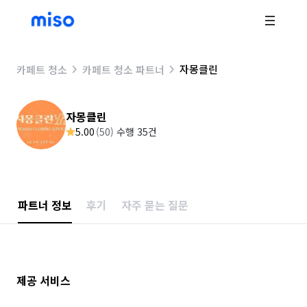
자몽클린
카페트 청소
카페트 청소 파트너
자몽클린
5.00
(
50
)
수행 35건
파트너 정보
후기
자주 묻는 질문
제공 서비스