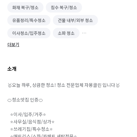
화재 복구/청소
침수 복구/청소
유품정리/특수청소
건물 내부/외부 청소
이사청소/입주청소
소파 청소
더보기
바닥 청소 (왁스 코팅)
실내 소독
폐기물 처리
해충방역
철거
곰팡이 제거
카페트 청소
소개
🥇오늘 하루, 상큼한 청소! 청소 전문업체 자몽클린 입니다🥇

🍊청소맛집 인증🍊

   ⭐이사/입주/거주⭐

   ⭐사무실/음식점/상가⭐

   ⭐쓰레기집/특수청소⭐

   ⭐매트리스/소파/카페트 세탁전문⭐
