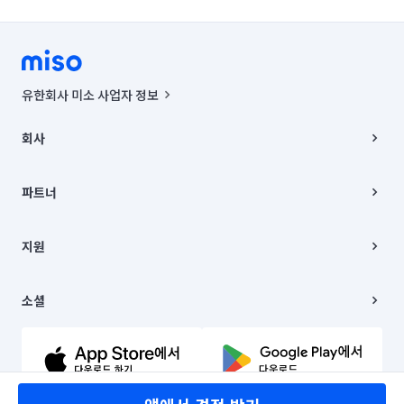
❗엘리베이터가 없는 없는 현장 (3층이상 부터 추가금액 발생)✅️

❗짐을 이동하며 청소하거나 수납장 짐들을 빼서 청소를 진행해야 
할때✅️

❗주차비와 폐기물 처리가 발생할 경우✅️

유한회사 미소 사업자 정보
사업자등록번호 : 291-87-00271 | 인허가번호 : 2016-3220163-14-5-
🚫작은 면적은 서비스로 처리되지만 부득이하게 추가금이 붙을 수 
00019 |
회사
밖에 없는 상황이라면 합리적인 선에서 추가요금을 제시합니다.
통신판매신고번호 : 2024-서울종로-1400(공정거래위원회 정보) |
🚫

대표이사 : CHING VICTOR COLUMBIA RHEE
회사소개
주소 | 본사: 서울특별시 종로구 율곡로 6(중학동, 트윈트리빌딩) B동 5층
채용
파트너
컨택센터 : 서울특별시 종로구 수송동 율곡로 24, 7층, 8층 미소
블로그
✅️추가요금 발생 부분들은 모든 청소업체가 거의 동일합니다. 
유한회사 미소는 통신판매중개자이며, 통신판매의 당사자가 아닙니다.
파트너 지원
사전에 상담을 통하여 비용추가를 확답 받으시고 진행하시면 서로 
상품, 상품정보, 거래에 관한 의무와 책임은 거래당사자에게 있습니다.
이사
지원
오해없이 기분 좋게 받아보실 수 있으십니다.✅️
언론 보도 관련 문의:
contact@getmiso.com
이사 청소/입주 청소
대표번호: 1577-8808
고객센터
© 유한회사 미소. Miso, Inc. All Rights Reserved.
이용약관
소셜
개인정보처리방침
파트너 위치정보 이용약관
링크드인
문의하기
유튜브