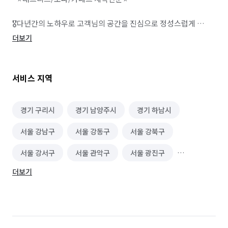
🎖️다년간의 노하우로 고객님의 공간을 진심으로 정성스럽게 
청소해드려요. 전문성과 체계적인 시스템으로 고객님의 기분을 
더보기
상큼하게 해드리겠습니다.

🌈정직하게 일하겠습니다! 

서비스 지역
믿고 맡겨주세요!🌈

🍊돈을 쓰고도 청소받은 느낌 없는 청소는 그만!

경기 구리시
경기 남양주시
경기 하남시
🍊청소전, 청소중, 청소후 사진을 전부 보내드립니다. (고객님과 
서울 강남구
서울 강동구
서울 강북구
1:1 소통 방식)

🍊집안 하자있는 부분들도 체크해 사진으로 남겨드립니다.

서울 강서구
서울 관악구
서울 광진구
👍 장점 👍

더보기
서울 구로구
서울 금천구
서울 노원구
저희만의 장점이라면 청소후 만족도가 매우 높습니다.

A/S 또한 확실히 48시간내에 보장하지만 A/S 발생률이 거의 
서울 도봉구
서울 동대문구
서울 동작구
없습니다.

서울 마포구
서울 서대문구
서울 서초구
최고의 장점은 정직한 양심입니다.
