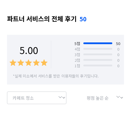
서울 성동구
서울 성북구
서울 송파구
❌ 단점 ❌ 

단점은 저가의 청소를 하지 않습니다.

파트너 서비스의 전체 후기
50
서울 양천구
서울 영등포구
서울 용산구
비싸야지만 좋은 청소는 아닙니다. 하지만 현장과 서비스에 맞게 
합리적인 금액을 제시합니다. 청소는 정말 귀찮고 힘든데 돈이 
서울 은평구
서울 종로구
서울 중구
아깝다면, 용역파출쪽을 불러서 청소 진행하심을 추천드립니다. 
서울 중랑구
경기 화성시 동탄구
아주 싼가격을 원하시면 청소의 퀄리티는 떨어질 수밖에 
5
점
50
5.00
4
점
0
없습니다.

3
점
0
경기 화성시 효행구
경기 화성시 만세구
2
점
0
✔저희업체는 고객님들과 1:1 소통하여 현장 상황을 정확하게 
1
점
0
경기 화성시 병점구
파악하여 불미스러운 상황이 발생하지 않게 노력 또 노력하고 
*실제 미소에서 서비스를 받은 이용자들의 후기입니다.
있습니다.

✨계좌이체/미소페이/현금/계산서발행/현금영수증발행 가능

(계산서발행.현금영수증 발행은 협의후 발행)

✔️ 하루 전 & 당일 취소 및 날짜변경은 잔금의 50% 취소 수수료 
발생 합니다. (계약금 소멸)
