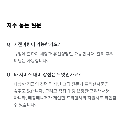
✔️ 견적금액은 부가세 별도 금액 입니다

세금계산서 발행은 부가세 10% 발생 합니다.

자주 묻는 질문
⭐️⭐️현장 추가요금 발생 안내 입니다⭐️⭐️

❗다량의 곰팡이 & 니코틴✅️

사전미팅이 가능한가요?
❗본드성 스티거 & 테이프 제거 & 뽁뽁이✅️

❗견적과 다른 평수 & 구조 일 경우✅️

규정에 준하여 채팅과 유선상담만 가능합니다. 결제 후의
❗비확장 베란다 및 베란다가 통베란다 일 경우✅️

미팅은 가능합니다.
❗세대 오염도가 심각한 경우 (서비스 범위 밖)✅️

    (애완동물 털, 인분, 피, 심각한 분진가루, 동물사체, 비둘기 똥, 
타 서비스 대비 장점은 무엇인가요?
곰팡이, 기름때 등)

다양한 직군의 경력을 지닌 고급 전문가 프리랜서풀을
❗안방 제외한 다른 방에 수납장 (붙박이장)이 있는 경우✅️

갖추고 있습니다. 그리고 직접 매칭 요청한 프리랜서뿐
     (안방 붙박이장&드레스룸+주방 붙박이장+신발장은 기본요금 
아니라, 매칭매니저가 제안한 프리랜서의 지원서도 확인할
포함)

수 있습니다.
❗외부 창문 청소 요청시✅️

❗가전제품 내부 청소 요청시✅️

❗현장에서 갑자기 공동 작업이 진행이 되는 경우✅️

    (에어컨 설치, TV설치, 인테리어 작업, 짐이 들어오는 경우 등등)
