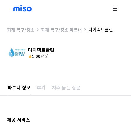
다이렉트클린
화재 복구/청소
화재 복구/청소 파트너
다이렉트클린
5.00
(
45
)
파트너 정보
후기
자주 묻는 질문
제공 서비스