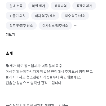
실내 소독
악취 제거
해충방역
곰팡이 제거
비둘기 퇴치
화재 복구/청소
침수 복구/청소
닥트/환풍구 청소
이사청소/입주청소
더보기
바닥 청소 (왁스 코팅)
하수구 청소
소개
🗣️제가 봐도 청소업체가 너무 많네요😰

이상한데 문의하시다가 당일날 현장에서 추가요금 왕창 받고 
놀래지마시고 청소관련자격증들부터 확인해보세요.

진솔한 상담으로 솔직한 견적 드립니다!

❤️여러분의 입주를 끝까지 책임지는 업체❤️
