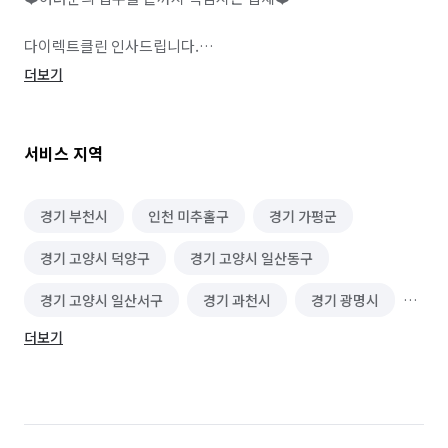
다이렉트클린 인사드립니다.

더보기
서울, 경기, 인천 전지역 출장비 전혀 없이 출동합니다.

채팅도 꾸준하게 확인을 하지만 전화문의가 더 신속하게 상담하실 
서비스 지역
수 있습니다.

010-2399-9240

경기 부천시
인천 미추홀구
경기 가평군
경기 고양시 덕양구
경기 고양시 일산동구
처음 견적만 저렴하게 상담하고 현장에 도착하여 당일날 
말도안되는 과한 추가요금을 부르는 업체들이 입주청소업체 
경기 고양시 일산서구
경기 과천시
경기 광명시
11000개 가운데 95%나 됩니다.

더보기
경기 광주시
경기 구리시
경기 군포시
다이렉트클린에서는 상담시에 추가요금이 나올까? 걱정되시는 
부분들을 사진과 함께 보내주시면 세세하고 디테일한 견적을 
경기 김포시
경기 남양주시
경기 동두천시
보내드립니다.

경기 성남시 분당구
경기 성남시 수정구