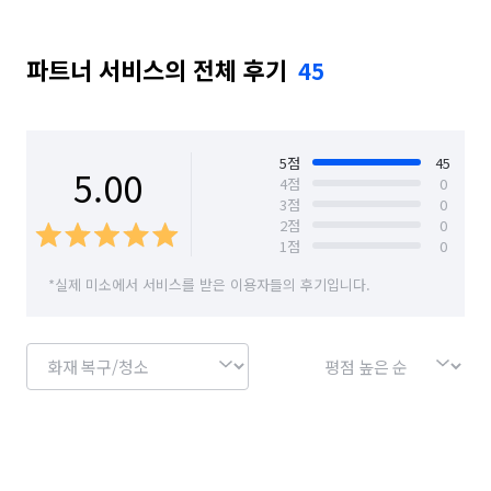
여러분의 입주는 평생에 한두번, 많아야 세네번입니다.

경기 성남시 중원구
경기 수원시 권선구
가족분들의 건강을 생각하는 업체인 저희 다이렉트클린이 
고객님들의 집을 꼼꼼하게 청소해 드립니다.

파트너 서비스의 전체 후기
45
경기 수원시 영통구
경기 수원시 장안구
몇만원 차이보다는 고객님들께서도 기분좋은 입주, 산뜻하고 
쾌적한 입주가 되셔야한다고 생각합니다.

경기 수원시 팔달구
경기 시흥시
경기 안산시 단원구
경기 안산시 상록구
저희 다이렉트클린은 그만큼 자부심 있게 몇년간 청소업체를 
5
점
45
5.00
4
점
0
운영해왔습니다.

3
점
0
경기 안성시
경기 안양시 동안구
2
점
0
1️⃣사용하는 걸레들은 매일 살균소독을 진행합니다.

1
점
0
경기 안양시 만안구
경기 양주시
경기 양평군
2️⃣독일제 직수입 친환경세제들을 사용하여 신생아마저도 
*실제 미소에서 서비스를 받은 이용자들의 후기입니다.
유해하지 않은 환경을 만들어 드립니다.

경기 여주시
경기 연천군
경기 오산시
3️⃣에어컨과 세탁기, 가전제품등 빌트인가전제품들도 같이 청소를 
경기 용인시 기흥구
경기 용인시 수지구
진행해 드린답니다(전문가들로 구성되어 완전분해까지 
가능합니다)

경기 용인시 처인구
경기 의왕시
경기 의정부시
4️⃣새집/헌집증후군, 살균소독, 마루코팅, 외창청소, 
유리나노코팅이나 수전코팅, 대리석상판연마, 줄눈도 같이 
경기 이천시
경기 파주시
경기 평택시
진행해드리고 있습니다.

경기 포천시
경기 하남시
경기 화성시