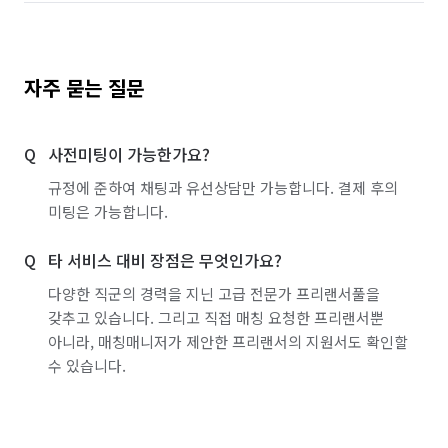
💧저희업체는 범죄도시의 히어로이신 마xx씨 신혼집, 
서울 강남구
서울 강동구
서울 강북구
bj커맨더xx님의 레미안원베일리 펜트하우스, 얼마전 국민가수 
아xx님의 에테르노까지 1~200평형대 여러 고급주택의 다양한 
서울 강서구
서울 관악구
서울 광진구
자주 묻는 질문
입주청소 경험들이 있습니다.

서울 구로구
서울 금천구
서울 노원구
😎 걸레만 들고다니는 타업체들이랑은 비교 자체가 
사전미팅이 가능한가요?
불가능합니다. 여러분의 집을 쾌적하게 바꿔드릴 
서울 도봉구
서울 동대문구
서울 동작구
다이렉트클린만의 전문성을 경험해보세요^^

규정에 준하여 채팅과 유선상담만 가능합니다. 결제 후의
서울 마포구
서울 서대문구
서울 서초구
미팅은 가능합니다.
서울 성동구
서울 성북구
서울 송파구
타 서비스 대비 장점은 무엇인가요?
⭐ 미소를 보고 오셨다고 말씀해주시면 고온스팀+피톤치드
서울 양천구
서울 영등포구
서울 용산구
다양한 직군의 경력을 지닌 고급 전문가 프리랜서풀을
+유리막코팅 서비스도 같이 진행해 드립니다^^

갖추고 있습니다. 그리고 직접 매칭 요청한 프리랜서뿐
서울 은평구
서울 종로구
서울 중구
아니라, 매칭매니저가 제안한 프리랜서의 지원서도 확인할
⭐신규입점2만원할인⭐입주청소, 이사청소는 다이렉트클린
수 있습니다.
서울 중랑구
인천 강화군
인천 계양구
인천 남구
인천 남동구
인천 동구