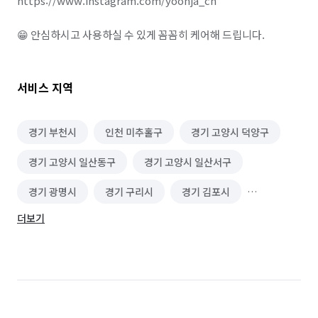
https://www.instagram.com/yoonja_ch

😁 안심하시고 사용하실 수 있게 꼼꼼히 케어해 드립니다.
서비스 지역
경기 부천시
인천 미추홀구
경기 고양시 덕양구
경기 고양시 일산동구
경기 고양시 일산서구
경기 광명시
경기 구리시
경기 김포시
더보기
경기 남양주시
경기 동두천시
경기 성남시 분당구
경기 성남시 수정구
경기 성남시 중원구
경기 시흥시
경기 안산시 단원구
경기 안산시 상록구
경기 양주시
경기 양평군