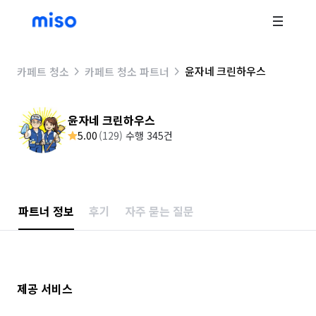
윤자네 크린하우스
카페트 청소
카페트 청소 파트너
윤자네 크린하우스
5.00
(
129
)
수행 345건
파트너 정보
후기
자주 묻는 질문
제공 서비스