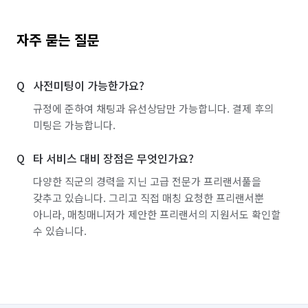
서울 중랑구
인천 강화군
인천 계양구
인천 남구
인천 남동구
인천 동구
자주 묻는 질문
인천 부평구
인천 서구
인천 연수구
사전미팅이 가능한가요?
인천 옹진군
인천 중구
경기 부천시 소사구
규정에 준하여 채팅과 유선상담만 가능합니다. 결제 후의
경기 부천시 원미구
경기 부천시 오정구
미팅은 가능합니다.
타 서비스 대비 장점은 무엇인가요?
다양한 직군의 경력을 지닌 고급 전문가 프리랜서풀을
갖추고 있습니다. 그리고 직접 매칭 요청한 프리랜서뿐
아니라, 매칭매니저가 제안한 프리랜서의 지원서도 확인할
수 있습니다.