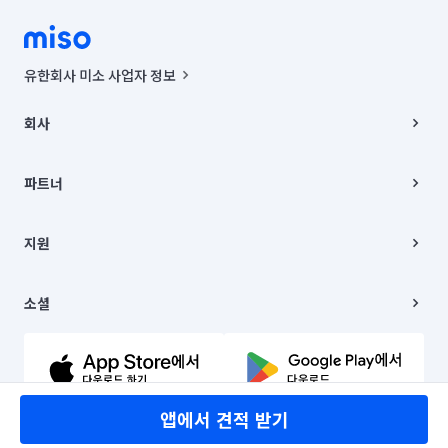
유한회사 미소 사업자 정보
사업자등록번호 : 291-87-00271 | 인허가번호 : 2016-3220163-14-5-
00019 |
회사
통신판매신고번호 : 2024-서울종로-1400(공정거래위원회 정보) |
대표이사 : CHING VICTOR COLUMBIA RHEE
회사소개
주소 | 본사: 서울특별시 종로구 율곡로 6(중학동, 트윈트리빌딩) B동 5층
채용
파트너
컨택센터 : 서울특별시 종로구 수송동 율곡로 24, 7층, 8층 미소
블로그
유한회사 미소는 통신판매중개자이며, 통신판매의 당사자가 아닙니다.
파트너 지원
상품, 상품정보, 거래에 관한 의무와 책임은 거래당사자에게 있습니다.
이사
지원
언론 보도 관련 문의:
contact@getmiso.com
이사 청소/입주 청소
대표번호: 1577-8808
고객센터
© 유한회사 미소. Miso, Inc. All Rights Reserved.
이용약관
소셜
개인정보처리방침
파트너 위치정보 이용약관
링크드인
문의하기
유튜브
앱에서 견적 받기