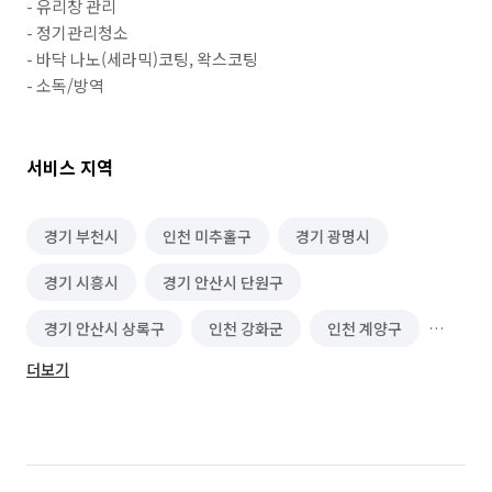
- 유리창 관리

- 정기관리청소

- 바닥 나노(세라믹)코팅, 왁스코팅

- 소독/방역
서비스 지역
경기 부천시
인천 미추홀구
경기 광명시
경기 시흥시
경기 안산시 단원구
경기 안산시 상록구
인천 강화군
인천 계양구
더보기
인천 남구
인천 남동구
인천 동구
인천 부평구
인천 서구
인천 연수구
인천 옹진군
인천 중구
경기 부천시 소사구