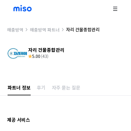
자리 건물종합관리
해충방역
해충방역 파트너
자리 건물종합관리
5.00
(
43
)
파트너 정보
후기
자주 묻는 질문
제공 서비스