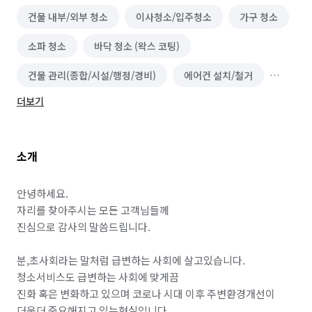
건물 내부/외부 청소
이사청소/입주청소
가구 청소
소파 청소
바닥 청소 (왁스 코팅)
건물 관리(종합/시설/행정/경비)
에어컨 설치/철거
더보기
에어컨 수리
냉장고 청소 (업소용)
실내 소독
해충방역
에폭시 바닥 시공
카페트 청소
소개
안녕하세요.

자리를 찾아주시는 모든 고객님들께

진심으로 감사의 말씀드립니다.

분,초사회라는 말처럼 급변하는 사회에 살고있습니다.

청소서비스도 급변하는 사회에 맞게끔

진화 혹은 변화하고 있으며 코로나 시대 이후 주변환경개선이 
더욱더 중요해지고 있는현실입니다.
