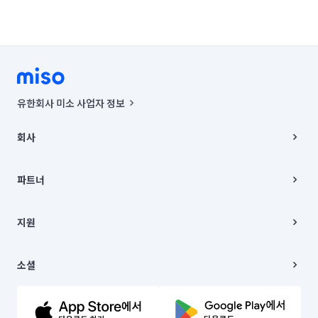
유한회사 미소 사업자 정보
사업자등록번호 : 291-87-00271 | 인허가번호 : 2016-3220163-14-5-
00019 |
회사
통신판매신고번호 : 2024-서울종로-1400(공정거래위원회 정보) |
대표이사 : CHING VICTOR COLUMBIA RHEE
회사소개
주소 | 본사: 서울특별시 종로구 율곡로 6(중학동, 트윈트리빌딩) B동 5층
채용
파트너
컨택센터 : 서울특별시 종로구 수송동 율곡로 24, 7층, 8층 미소
블로그
유한회사 미소는 통신판매중개자이며, 통신판매의 당사자가 아닙니다.
파트너 지원
상품, 상품정보, 거래에 관한 의무와 책임은 거래당사자에게 있습니다.
이사
지원
언론 보도 관련 문의:
contact@getmiso.com
이사 청소/입주 청소
대표번호: 1577-8808
고객센터
© 유한회사 미소. Miso, Inc. All Rights Reserved.
이용약관
소셜
개인정보처리방침
파트너 위치정보 이용약관
링크드인
문의하기
유튜브