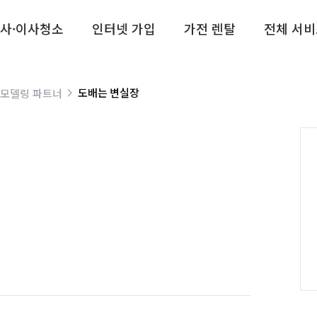
사·이사청소
인터넷 가입
가전 렌탈
전체 서비
도배는 변실장
리모델링 파트너