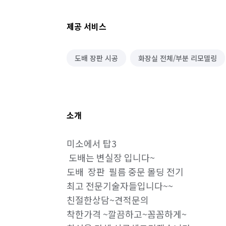
제공 서비스
도배 장판 시공
화장실 전체/부분 리모델링
소개
미소에서 탑3

 도배는 변실장 입니다~

도배  장판  필름 중문 몰딩 전기

최고 전문기술자들입니다~~

친절한상담~견적문의

착한가격 ~깔끔하고~꼼꼼하게~
