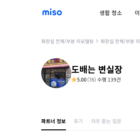
생활 청소
이
화장실 전체/부분 리모델링
화장실 전체/부분 
도배는 변실장
5.00
(
76
)
수행 139건
파트너 정보
후기
자주 묻는 질문