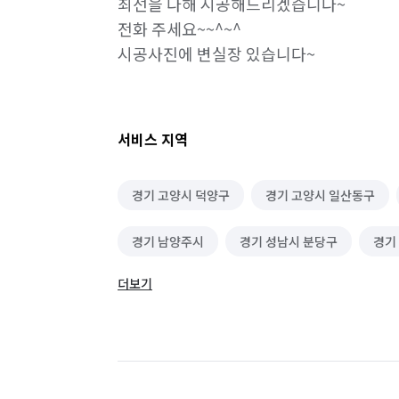
최선을 다해 시공해드리겠습니다~

전화 주세요~~^~^

시공사진에 변실장 있습니다~
서비스 지역
경기 고양시 덕양구
경기 고양시 일산동구
경기 남양주시
경기 성남시 분당구
경기
더보기
경기 양주시
경기 의정부시
경기 하남시
서울 강북구
서울 강서구
서울 관악구
서울 금천구
서울 노원구
서울 도봉구