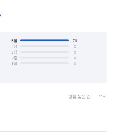
서울 성동구
서울 성북구
6
서울 용산구
서울 은평구
5
점
76
4
점
0
3
점
0
2
점
0
1
점
0