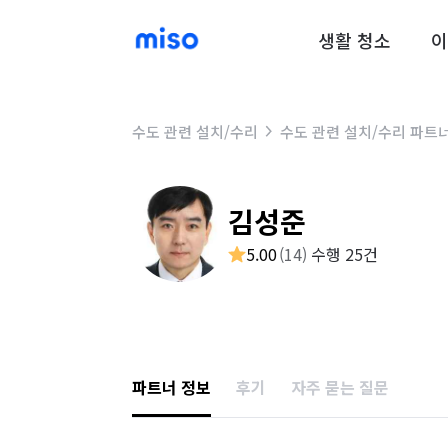
생활 청소
이
수도 관련 설치/수리
수도 관련 설치/수리 파트
김성준
5.00
(
14
)
수행 25건
파트너 정보
후기
자주 묻는 질문