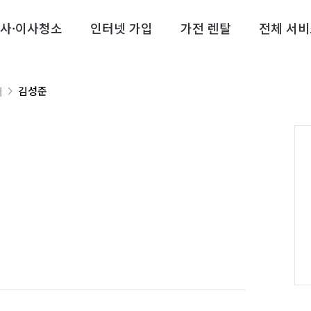
사·이사청소
인터넷 가입
가전 렌탈
전체 서비
김성준
너