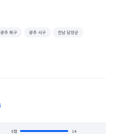
광주 북구
광주 서구
전남 담양군
4
5
점
14