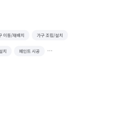
구 이동/재배치
가구 조립/설치
설치
페인트 시공
열쇠/도어락 설치 수리