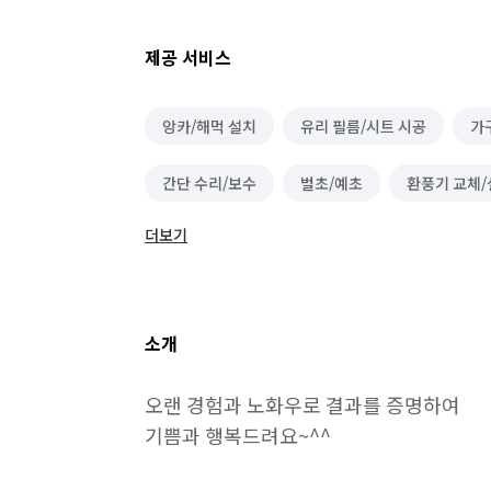
제공 서비스
앙카/해먹 설치
유리 필름/시트 시공
가
간단 수리/보수
벌초/예초
환풍기 교체/
더보기
수도 관련 설치/수리
블라인드/커튼 설치 수리
방충망 설치/수리
온수기 설치/수리
소개
오랜 경험과 노화우로 결과를 증명하여

기쁨과 행복드려요~^^