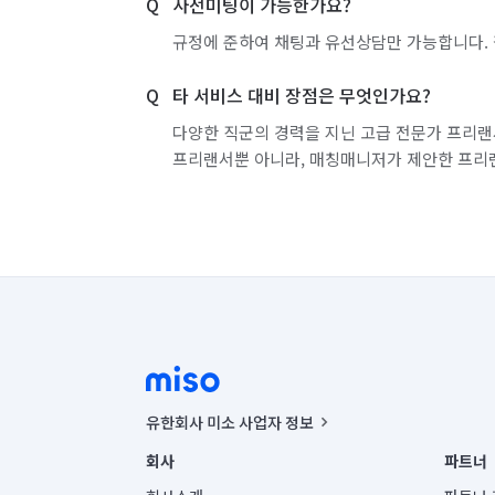
사전미팅이 가능한가요?
규정에 준하여 채팅과 유선상담만 가능합니다. 
타 서비스 대비 장점은 무엇인가요?
다양한 직군의 경력을 지닌 고급 전문가 프리랜
프리랜서뿐 아니라, 매칭매니저가 제안한 프리
유한회사 미소 사업자 정보
사업자등록번호 : 291-87-00271 | 인허가번호 : 2016-32201
회사
파트너
통신판매신고번호 : 2024-서울종로-1400(공정거래위원회 정
대표이사 : CHING VICTOR COLUMBIA RHEE