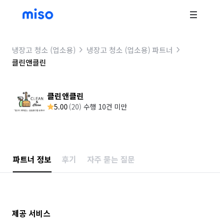
냉장고 청소 (업소용)
냉장고 청소 (업소용) 파트너
클린앤클린
클린앤클린
5.00
(
20
)
수행 10건 미만
파트너 정보
후기
자주 묻는 질문
제공 서비스