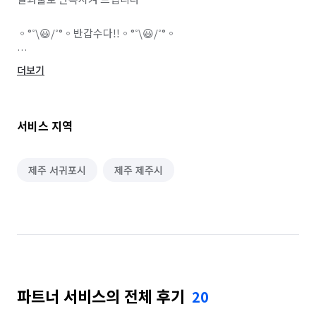
◦°˚\😃/˚°◦반갑수다!!◦°˚\😃/˚°◦

---------------------------------------

더보기
저희 업체는 외국인사용을 하지 않고

정말 청소에 대한 애착이 있는 직원들로만

서비스 지역
구성되어있어 청소결 과물에 대한 자신감!

만족도 높은 디테일한 청소로 고객 만족에

앞장서겠습니다

제주 서귀포시
제주 제주시
------------------------------💗 ͜ (ᵔ ̮ ᵔ)›

같은 가격에서 높은 퀄리티의 청소가 가능한이유!

사장 직원 할거없이 같이 운영하는 체제이며

기존 청소업체 방식이 영업비+회사운영비+인건비가

아닌 공동 운영하는 방식을 이용하여 무리한 일정을

파트너 서비스의 전체 후기
20
소화하지 않고 한 집을 청소하여도 직접 청소를
