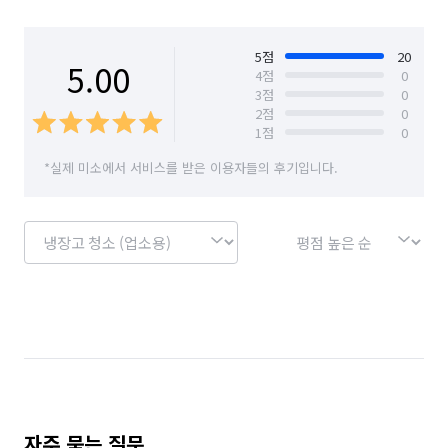
나가기 때문에 보다 꼼꼼한 청소가 가능합니다.

---------------------------------------

5
점
20
5.00
4
점
0
3
점
0
(ʃƪ ˘ ³˘) 제주 클린앤클린 많관부!

2
점
0
고객님의 선택이 후회되지 않도록 

1
점
0
최선을 다해 청소해드릴 것을 약속할게요!

*실제 미소에서 서비스를 받은 이용자들의 후기입니다.
입주청소ㆍ이사청소ㆍ퇴거청소ㆍ

에어컨청소ㆍ시스템에어컨청소 등등 

정말 만족도 높은 디테일한 청소!

맡겨만주세요~💗

혹시나 미쳐 발견하지 못한 청소 부분이 있다면

추후 무료 AS도 진행 가능한 업체인 점 메모!!

자주 묻는 질문