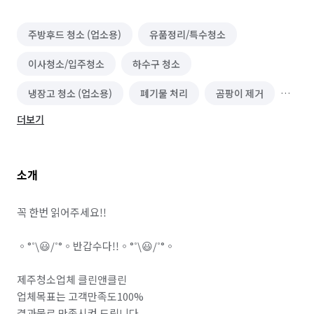
주방후드 청소 (업소용)
유품정리/특수청소
이사청소/입주청소
하수구 청소
냉장고 청소 (업소용)
폐기물 처리
곰팡이 제거
더보기
비둘기 퇴치
소개
꼭 한번 읽어주세요!!

◦°˚\😃/˚°◦반갑수다!!◦°˚\😃/˚°◦

제주청소업체 클린앤클린

업체목표는 고객만족도100%

결과물로 만족시켜 드립니다
