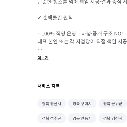
단순한 청소를 넘어 책임 시공·결과 중심 
✔ 순백클린 원칙

· 100% 직영 운영 – 하청·중개 구조 NO!

대표 본인 또는 각 지점장이 직접 책임 시공
· 전원 한국인 팀원 – 무경력 아르바이트 X,
더보기
1년 이상 경력의 전문 청소 인력만 투입합니
· 1일 1건 시공 원칙 – 시간에 쫓기지 않고

서비스 지역
고객님의 공간 하나에 집중해 꼼꼼히 시공합
경북 경산시
경북 구미시
경북 군위군
· 카카오톡 실시간 공유 – 청소 전·중·후 
현장에 없어도 안심할 수 있도록 투명하게 
경북 성주군
경북 안동시
경북 영천시