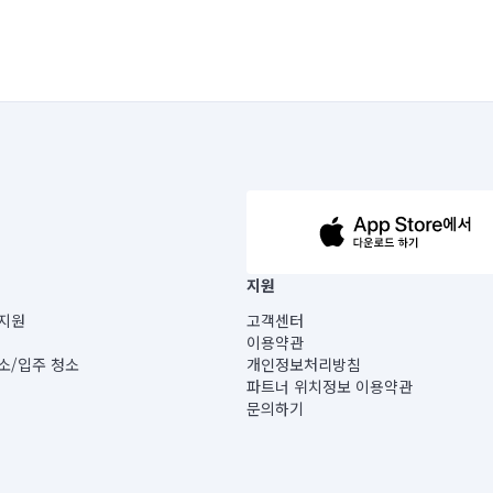
63-14-5-00019 |
지원
보) |
지원
고객센터
빌딩) B동 5층
이용약관
 미소
소/입주 청소
개인정보처리방침
 아닙니다.
파트너 위치정보 이용약관
게 있습니다.
문의하기