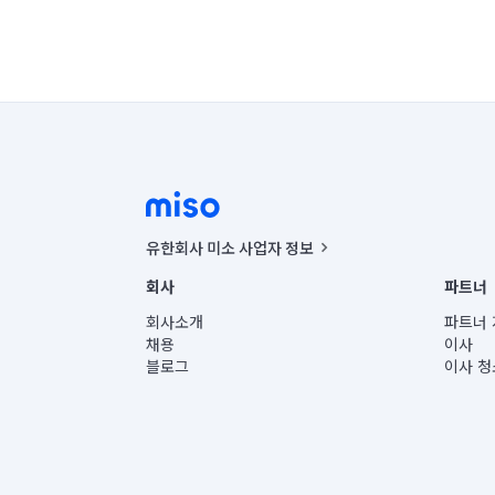
유한회사 미소 사업자 정보
사업자등록번호 : 291-87-00271 | 인허가번호 : 2016-32201
회사
파트너
통신판매신고번호 : 2024-서울종로-1400(공정거래위원회 정
대표이사 : CHING VICTOR COLUMBIA RHEE
회사소개
파트너 
주소 | 본사: 서울특별시 종로구 율곡로 6(중학동, 트윈트리
채용
이사
컨택센터 : 서울특별시 종로구 수송동 율곡로 24, 7층, 8층
블로그
이사 청
유한회사 미소는 통신판매중개자이며, 통신판매의 당사자가
상품, 상품정보, 거래에 관한 의무와 책임은 거래당사자에
언론 보도 관련 문의:
contact@getmiso.com
대표번호: 1577-8808
© 유한회사 미소. Miso, Inc. All Rights Reserved.