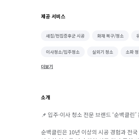
제공 서비스
새집/헌집증후군 시공
화재 복구/청소
이사청소/입주청소
실외기 청소
소파 
더보기
곰팡이 제거
카페트 청소
소개
📌 입주·이사 청소 전문 브랜드 ‘순백클린’
순백클린은 10년 이상의 시공 경험과 전국 