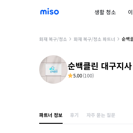
생활 청소
이
순백
화재 복구/청소
화재 복구/청소 파트너
순백클린 대구지사
5.00
(
100
)
파트너 정보
후기
자주 묻는 질문