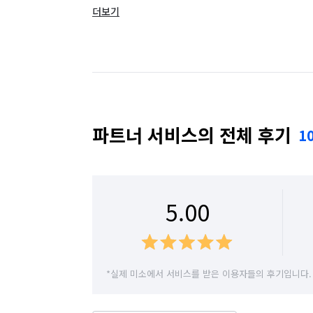
✔ 무료 포함 서비스

더보기
경북 청도군
경북 청송군
경북 칠곡군
· 피톤치드 분사 🌿

대구 달성군
대구 동구
대구 북구
· 살균 소독 💧

· 싱크볼 및 배수구 항균 처리 🧼

대구 군위군
· 수전 / 유리막 / 바닥 코팅 ✨

· 가전 2종 패키지 (냉장고·세탁기·에어컨·오
파트너 서비스의 전체 후기
1
✔ A/S 무상 보장

시공 후 5일 이내 하자 발생 시,

5.00
즉시 일정 조율 → 재방문 → 보완 시공까지
끝까지 책임집니다.

*실제 미소에서 서비스를 받은 이용자들의 후기입니다.
✨ 믿을 수 있는 청소, 차별화된 책임 시공.

수많은 실제 시공 후기와 사진이 증명합니다