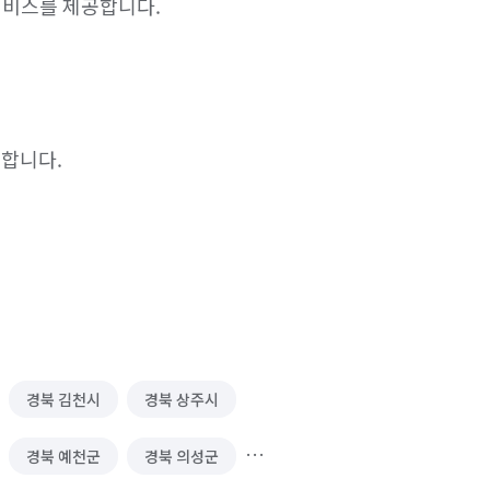
서비스를 제공합니다.

합니다.



다.

니다.

경북 김천시
경북 상주시
사진과 하자 부위를

공유합니다.

경북 예천군
경북 의성군