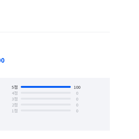
대구 남구
대구 달서구
대구 서구
대구 수성구
대구 중구
븐·건조기 중 택2) 살균 소독 

00
5
점
100
4
점
0


3
점
0
2
점
0
1
점
0
.
