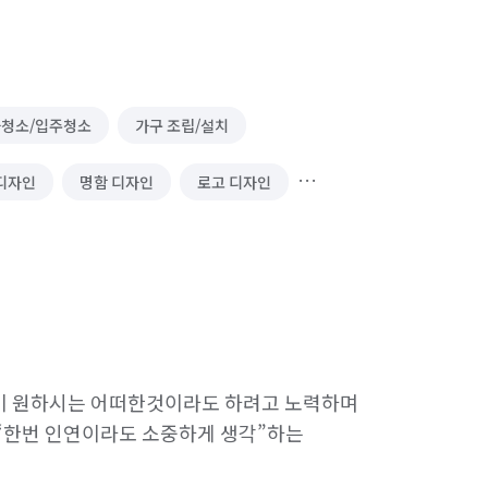
청소/입주청소
가구 조립/설치
디자인
명함 디자인
로고 디자인
/분리수거
택배 대행
행 심부름
기타 심부름
동행 심부름
경조사 참석
 원하시는 어떠한것이라도 하려고 노력하며 
 심부름
문서작성 및 인터넷업무
“한번 인연이라도 소중하게 생각”하는 
전등 교체/설치
수도 관련 설치/수리