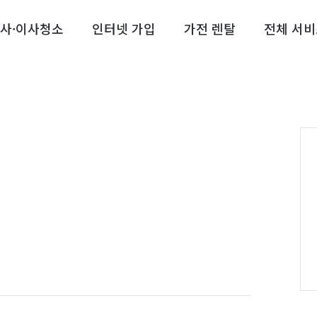
사·이사청소
인터넷 가입
가전 렌탈
전체 서비