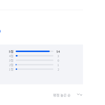
 성남시 수정구
경기 성남시 중원구
경기 수원시 장안구
경기 수원시 팔달구
안산시 상록구
경기 안성시
0
경기 양주시
경기 양평군
경기 용인시 기흥구
5
점
54
4
점
3
3
점
0
경기 의왕시
경기 의정부시
2
점
1
1
점
2
경기 포천시
경기 하남시
광주 동구
광주 북구
광주 서구
대전 유성구
대전 중구
부산 강서구