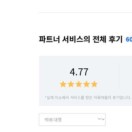
경기 동두천시
경기 성남시 분당구
경기
경기 수원시 권선구
경기 수원시 영통구
경기 시흥시
경기 안산시 단원구
경기 
파트너 서비스의 전체 후기
6
경기 안양시 동안구
경기 안양시 만안구
경기 여주시
경기 연천군
경기 오산시
4.77
경기 용인시 수지구
경기 용인시 처인구
경기 이천시
경기 파주시
경기 평택시
*실제 미소에서 서비스를 받은 이용자들의 후기입니다.
경기 화성시
광주 광산구
광주 남구
대전 대덕구
대전 동구
대전 서구