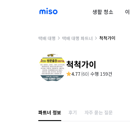
생활 청소
이
척척가이
택배 대행
택배 대행 파트너
척척가이
4.77
(
60
)
수행 159건
파트너 정보
후기
자주 묻는 질문