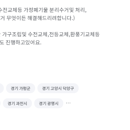
 수전교체등 가정폐기물 분리수거및 처리, 
 설치 수리
주방 후드 교체/설치
거 무엇이든 해결해드리려합니다.)

외한 가구조립및 수전교체,전등교체,환풍기교체등 
도 진행하고있어요.
경기 가평군
경기 고양시 덕양구
경기 과천시
경기 광명시
경기 김포시
경기 남양주시