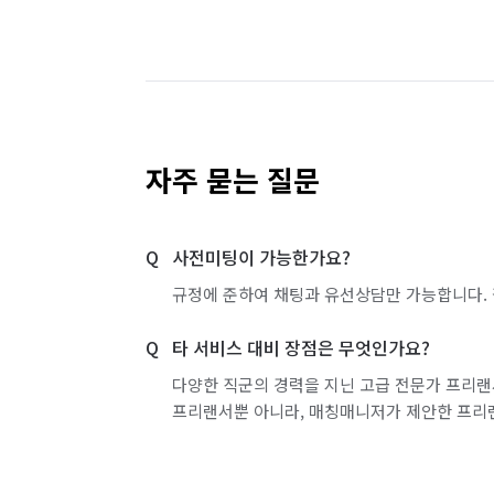
부산 금정구
부산 기장군
부산 남구
부산 부산진구
부산 북구
부산 사상구
부산 수영구
부산 연제구
부산 영도구
자주 묻는 질문
서울 강남구
서울 강동구
서울 강북구
사전미팅이 가능한가요?
서울 광진구
서울 구로구
서울 금천구
규정에 준하여 채팅과 유선상담만 가능합니다. 
서울 동대문구
서울 동작구
서울 마포구
타 서비스 대비 장점은 무엇인가요?
서울 성동구
서울 성북구
서울 송파구
다양한 직군의 경력을 지닌 고급 전문가 프리랜
프리랜서뿐 아니라, 매칭매니저가 제안한 프리
서울 용산구
서울 은평구
서울 종로구