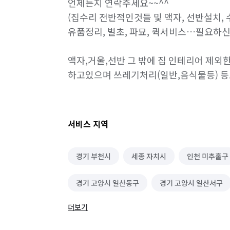
언제든지 연락주세요~~^^

(집수리 전반적인것들 및 액자, 선반설치,
문 설치/교체
폐기물 처리
블라인드/커튼
유품정리, 벌초, 파묘, 퀵서비스…필요하신
철거
액자,거울,선반 그 밖에 집 인테리어 제
하고있으며 쓰레기처리(일반,음식물등) 등
서비스 지역
경기 부천시
세종 자치시
인천 미추홀구
경기 고양시 일산동구
경기 고양시 일산서구
더보기
경기 광주시
경기 구리시
경기 군포시