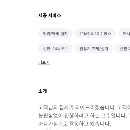
제공 서비스
앙카/해먹 설치
유품정리/특수청소
이사
간단 수리/보수
환풍기 교체/설치
간판 
더보기
이케아 가구조립
운구 대행
쓰레기 배출
온라인구매 대행
물품 구매/배달
역할대
소개
못박기 및 액자설치
기타 집안일 심부름
고객님의 집사가 되어드리겠습니다. 고객이
택배 수거/보관
하객 대행
소형물건 배달
불편함없이 진행하려고 하는 고수입니다. 
마음가짐으로 활동하고 있습니다.

캣타워/캣휠/방묘문 설치
인쇄물 디자인