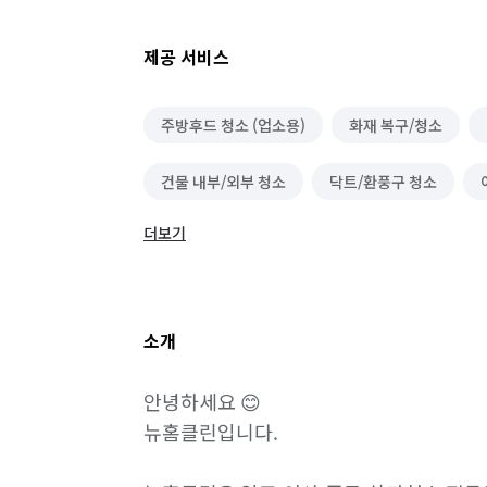
제공 서비스
주방후드 청소 (업소용)
화재 복구/청소
건물 내부/외부 청소
닥트/환풍구 청소
더보기
바닥 청소 (왁스 코팅)
에어컨 청소 (상업용)
악취 제거
해충방역
곰팡이 제거
소개
안녕하세요 😊

뉴홈클린입니다.
