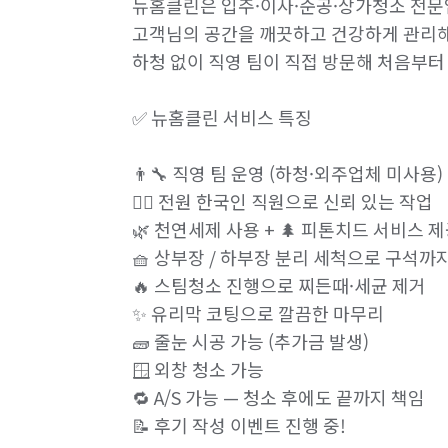
뉴홈클린은 입주·이사·준공·상가청소 전문업
고객님의 공간을 깨끗하고 건강하게 관리해
하청 없이 직영 팀이 직접 방문해 처음부터 
✅ 뉴홈클린 서비스 특징

👨‍🔧 직영 팀 운영 (하청·외주업체 미사용)

👷‍♂️ 전원 한국인 직원으로 신뢰 있는 작업

🌿 천연세제 사용 + 🌲 피톤치드 서비스 제
🧺 상부장 / 하부장 분리 세척으로 구석까
🔥 스팀청소 진행으로 찌든때·세균 제거

✨ 유리막 코팅으로 깔끔한 마무리

🧱 줄눈 시공 가능 (추가금 발생)

🪟 외창 청소 가능

🔁 A/S 가능 — 청소 후에도 끝까지 책임

📝 후기 작성 이벤트 진행 중!
