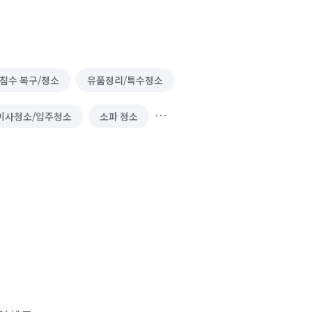
침수 복구/청소
유품정리/특수청소
이사청소/입주청소
소파 청소
냉장고 청소 (업소용)
실내 소독
비둘기 퇴치