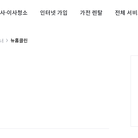
사·이사청소
인터넷 가입
가전 렌탈
전체 서비
뉴홈클린
트너