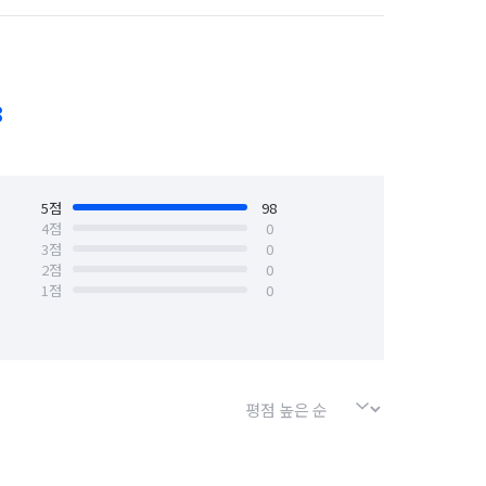
경기 수원시 장안구
경기 수원시 팔달구
안산시 상록구
경기 안성시
8
경기 양주시
경기 양평군
경기 용인시 기흥구
5
점
98
4
점
0
3
점
0
경기 의왕시
경기 의정부시
2
점
0
1
점
0
경기 포천시
경기 하남시
서울 강북구
서울 강서구
서울 금천구
서울 노원구