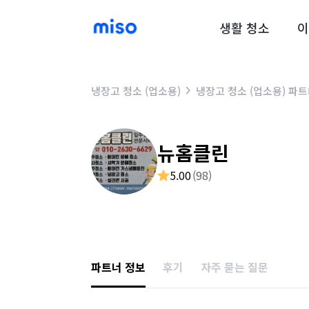
생활 청소
이
냉장고 청소 (업소용)
냉장고 청소 (업소용) 파
뉴홈클린
5.00
(
98
)
파트너 정보
후기
자주 묻는 질문