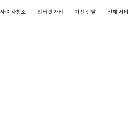
사·이사청소
인터넷 가입
가전 렌탈
전체 서비