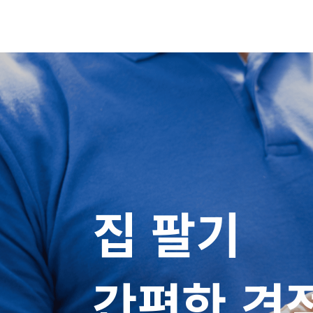
집 팔기

간편한 견