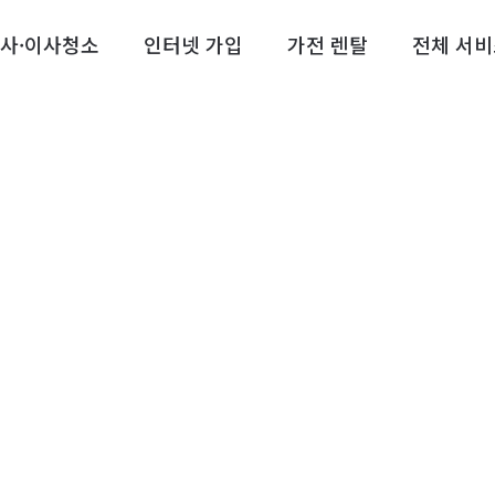
사·이사청소
인터넷 가입
가전 렌탈
전체 서비