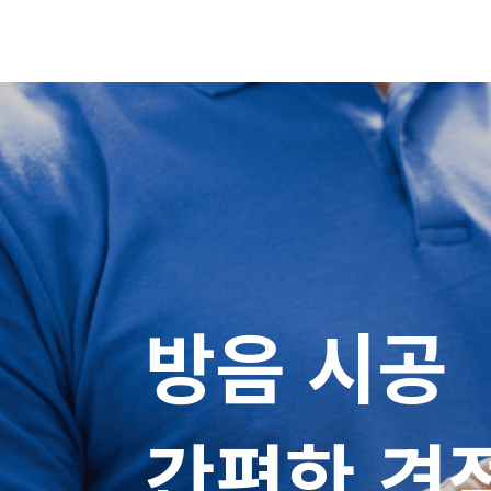
방음 시공

간편한 견