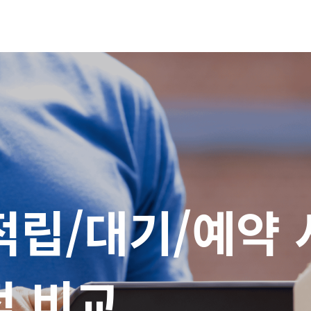
립/대기/예약 시
적 비교