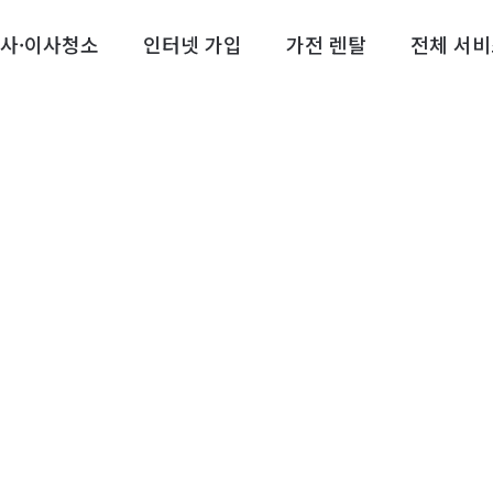
사·이사청소
인터넷 가입
가전 렌탈
전체 서비