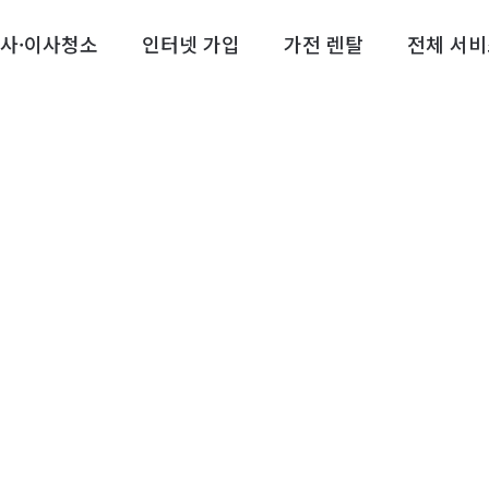
사·이사청소
인터넷 가입
가전 렌탈
전체 서비