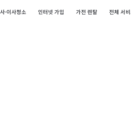
사·이사청소
인터넷 가입
가전 렌탈
전체 서비