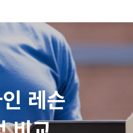
인 레슨

적 비교