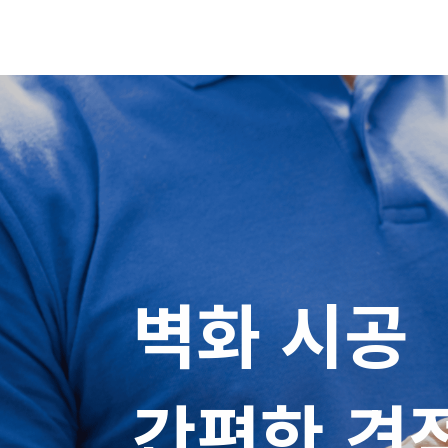
벽화 시공

간편한 견