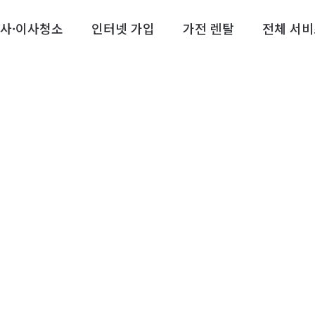
사·이사청소
인터넷 가입
가전 렌탈
전체 서비