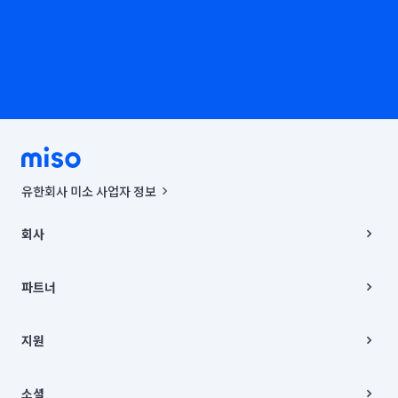
유한회사 미소 사업자 정보
사업자등록번호 : 291-87-00271 | 인허가번호 : 2016-3220163-14-5-
00019 |
회사
통신판매신고번호 : 2024-서울종로-1400(공정거래위원회 정보) |
대표이사 : CHING VICTOR COLUMBIA RHEE
회사소개
주소 | 본사: 서울특별시 종로구 율곡로 6(중학동, 트윈트리빌딩) B동 5층
채용
파트너
컨택센터 : 서울특별시 종로구 수송동 율곡로 24, 7층, 8층 미소
블로그
유한회사 미소는 통신판매중개자이며, 통신판매의 당사자가 아닙니다.
파트너 지원
상품, 상품정보, 거래에 관한 의무와 책임은 거래당사자에게 있습니다.
이사
지원
언론 보도 관련 문의:
contact@getmiso.com
이사 청소/입주 청소
대표번호: 1577-8808
고객센터
© 유한회사 미소. Miso, Inc. All Rights Reserved.
이용약관
소셜