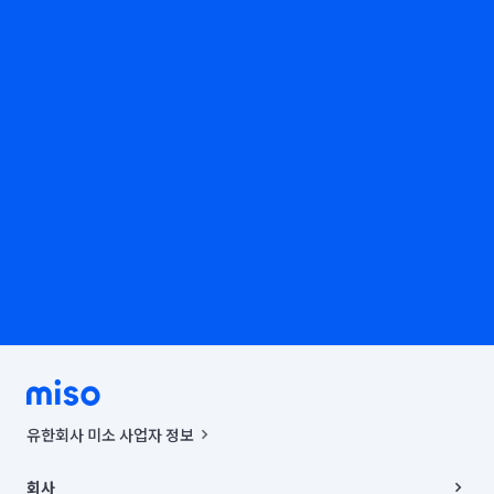
유한회사 미소 사업자 정보
사업자등록번호 : 291-87-00271 | 인허가번호 : 2016-3220163-14-5-
00019 |
회사