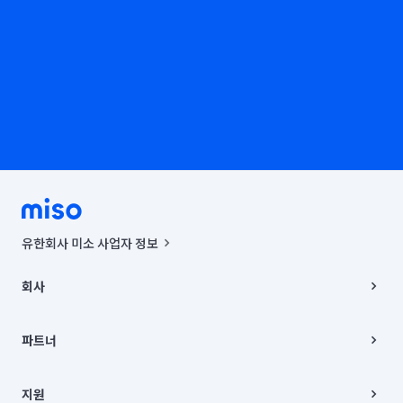
유한회사 미소 사업자 정보
사업자등록번호 : 291-87-00271 | 인허가번호 : 2016-3220163-14-5-
00019 |
회사
통신판매신고번호 : 2024-서울종로-1400(공정거래위원회 정보) |
대표이사 : CHING VICTOR COLUMBIA RHEE
회사소개
주소 | 본사: 서울특별시 종로구 율곡로 6(중학동, 트윈트리빌딩) B동 5층
채용
파트너
컨택센터 : 서울특별시 종로구 수송동 율곡로 24, 7층, 8층 미소
블로그
유한회사 미소는 통신판매중개자이며, 통신판매의 당사자가 아닙니다.
파트너 지원
상품, 상품정보, 거래에 관한 의무와 책임은 거래당사자에게 있습니다.
이사
지원