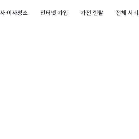
사·이사청소
인터넷 가입
가전 렌탈
전체 서비