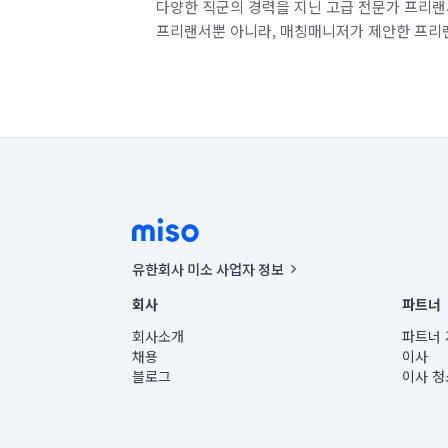
다양한 직군의 경력을 지닌 고급 전문가 프리랜
프리랜서뿐 아니라, 매칭매니저가 제안한 프리
유한회사 미소 사업자 정보
사업자등록번호 : 291-87-00271 | 인허가번호 : 2016-32201
회사
파트너
통신판매신고번호 : 2024-서울종로-1400(공정거래위원회 정
대표이사 : CHING VICTOR COLUMBIA RHEE
회사소개
파트너 
주소 | 본사: 서울특별시 종로구 율곡로 6(중학동, 트윈트리
채용
이사
컨택센터 : 서울특별시 종로구 수송동 율곡로 24, 7층, 8층
블로그
이사 청
유한회사 미소는 통신판매중개자이며, 통신판매의 당사자가
상품, 상품정보, 거래에 관한 의무와 책임은 거래당사자에
언론 보도 관련 문의:
contact@getmiso.com