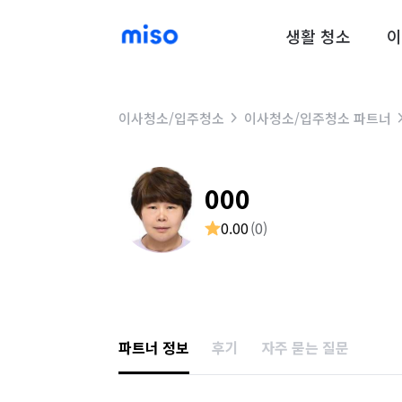
생활 청소
이
이사청소/입주청소
이사청소/입주청소 파트너
000
0.00
(
0
)
파트너 정보
후기
자주 묻는 질문