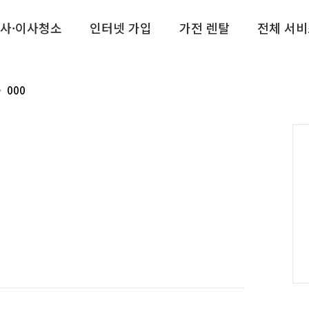
사·이사청소
인터넷 가입
가전 렌탈
전체 서비
000