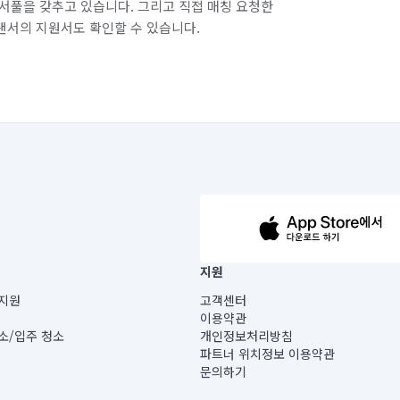
서풀을 갖추고 있습니다. 그리고 직접 매칭 요청한
랜서의 지원서도 확인할 수 있습니다.
63-14-5-00019 |
지원
보) |
지원
고객센터
빌딩) B동 5층
이용약관
 미소
소/입주 청소
개인정보처리방침
 아닙니다.
파트너 위치정보 이용약관
게 있습니다.
문의하기