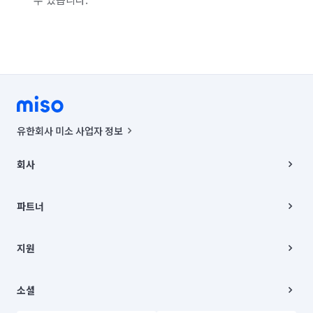
유한회사 미소 사업자 정보
사업자등록번호 : 291-87-00271 | 인허가번호 : 2016-3220163-14-5-
00019 |
회사
통신판매신고번호 : 2024-서울종로-1400(공정거래위원회 정보) |
대표이사 : CHING VICTOR COLUMBIA RHEE
회사소개
주소 | 본사: 서울특별시 종로구 율곡로 6(중학동, 트윈트리빌딩) B동 5층
채용
파트너
컨택센터 : 서울특별시 종로구 수송동 율곡로 24, 7층, 8층 미소
블로그
유한회사 미소는 통신판매중개자이며, 통신판매의 당사자가 아닙니다.
파트너 지원
상품, 상품정보, 거래에 관한 의무와 책임은 거래당사자에게 있습니다.
이사
지원
언론 보도 관련 문의:
contact@getmiso.com
이사 청소/입주 청소
대표번호: 1577-8808
고객센터
© 유한회사 미소. Miso, Inc. All Rights Reserved.
이용약관
소셜
개인정보처리방침