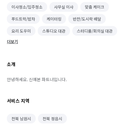
이사청소/입주청소
사무실 이사
맞춤 케이크
푸드트럭/밥차
케이터링
반찬/도시락 배달
요리 도우미
스튜디오 대관
스터디룸/회의실 대관
더보기
연습실 대관
백일상/돌상 대여
의상 대여
매장관리(적립/대기/예약 시스템)
소개
아기용품/유아용품 대여
단기 생산·기능·노무 알바
품질검사·관리 알바
상하차·소화물분류 알바
안녕하세요. 신예본 파트너입니다.
포장·조립 알바
제조·가공 알바
이사
서비스 지역
소형이사
전북 남원시
전북 정읍시