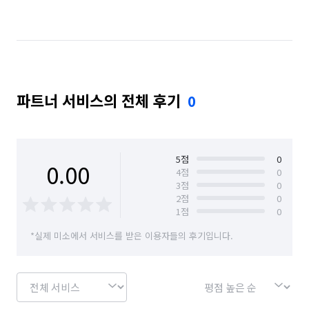
파트너 서비스의 전체 후기
0
5
점
0
0.00
4
점
0
3
점
0
2
점
0
1
점
0
*실제 미소에서 서비스를 받은 이용자들의 후기입니다.