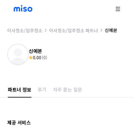
신예본
이사청소/입주청소
이사청소/입주청소 파트너
신예본
0.00
(
0
)
파트너 정보
후기
자주 묻는 질문
제공 서비스