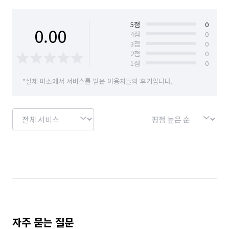
경기 수원시 팔달구
경기 시흥시
경기 안산시 단원구
경기 안산시 상록구
5
점
0
0.00
4
점
0
3
점
0
경기 안성시
경기 안양시 동안구
2
점
0
1
점
0
경기 안양시 만안구
경기 양주시
경기 양평군
*실제 미소에서 서비스를 받은 이용자들의 후기입니다.
경기 여주시
경기 연천군
경기 오산시
경기 용인시 기흥구
경기 용인시 수지구
경기 용인시 처인구
경기 의왕시
경기 의정부시
경기 이천시
경기 파주시
경기 평택시
경기 포천시
경기 하남시
경기 화성시
서울 강남구
서울 강동구
서울 강북구
서울 강서구
서울 관악구
서울 광진구
자주 묻는 질문