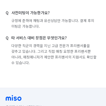
서울 구로구
서울 금천구
서울 노원구
사전미팅이 가능한가요?
서울 도봉구
서울 동대문구
서울 동작구
규정에 준하여 채팅과 유선상담만 가능합니다. 결제 후의
서울 마포구
서울 서대문구
서울 서초구
미팅은 가능합니다.
서울 성동구
서울 성북구
서울 송파구
타 서비스 대비 장점은 무엇인가요?
서울 양천구
서울 영등포구
서울 용산구
다양한 직군의 경력을 지닌 고급 전문가 프리랜서풀을
갖추고 있습니다. 그리고 직접 매칭 요청한 프리랜서뿐
서울 은평구
서울 종로구
서울 중구
아니라, 매칭매니저가 제안한 프리랜서의 지원서도 확인할
수 있습니다.
서울 중랑구
인천 강화군
인천 계양구
인천 남구
인천 남동구
인천 동구
인천 부평구
인천 서구
인천 연수구
인천 옹진군
인천 중구
경기 부천시 소사구
경기 부천시 원미구
경기 부천시 오정구