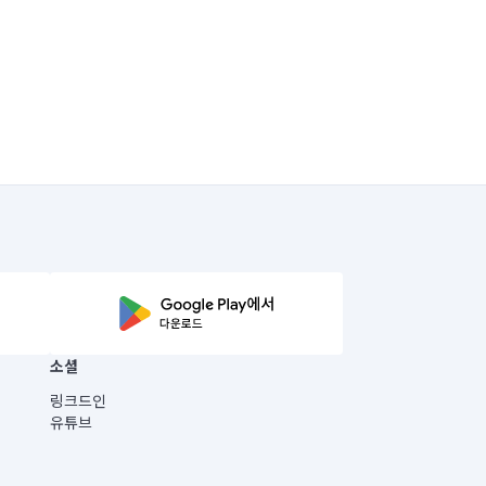
소셜
링크드인
유튜브