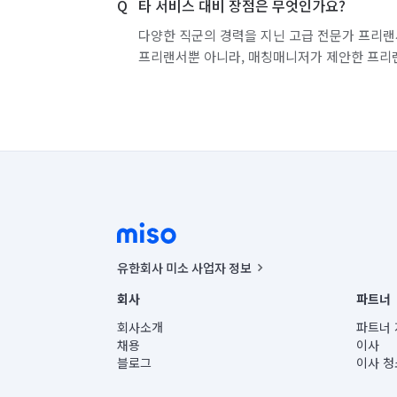
타 서비스 대비 장점은 무엇인가요?
다양한 직군의 경력을 지닌 고급 전문가 프리랜
프리랜서뿐 아니라, 매칭매니저가 제안한 프리
유한회사 미소 사업자 정보
사업자등록번호 : 291-87-00271 | 인허가번호 : 2016-32201
회사
파트너
통신판매신고번호 : 2024-서울종로-1400(공정거래위원회 정
대표이사 : CHING VICTOR COLUMBIA RHEE
회사소개
파트너 
주소 | 본사: 서울특별시 종로구 율곡로 6(중학동, 트윈트리
채용
이사
컨택센터 : 서울특별시 종로구 수송동 율곡로 24, 7층, 8층
블로그
이사 청
유한회사 미소는 통신판매중개자이며, 통신판매의 당사자가
상품, 상품정보, 거래에 관한 의무와 책임은 거래당사자에