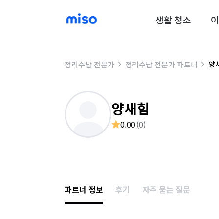
생활 청소
이
양
정리수납 전문가
정리수납 전문가 파트너
양새힘
0.00
(
0
)
파트너 정보
후기
자주 묻는 질문