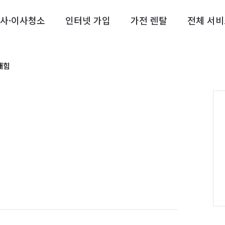
사·이사청소
인터넷 가입
가전 렌탈
전체 서비
새힘