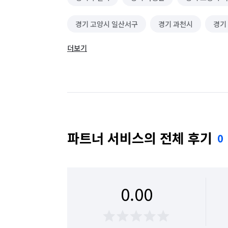
경기 고양시 일산서구
경기 과천시
경기
더보기
경기 군포시
경기 김포시
경기 남양주시
경기 성남시 수정구
경기 성남시 중원구
경기 수원시 장안구
경기 수원시 팔달구
경기 안산시 상록구
경기 안성시
경기 
파트너 서비스의 전체 후기
0
경기 양주시
경기 양평군
경기 여주시
경기 용인시 기흥구
경기 용인시 수지구
0.00
경기 의정부시
경기 이천시
경기 파주시