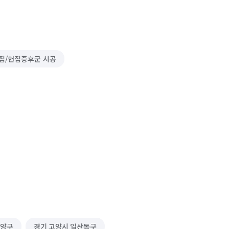
집/헌집증후군 시공
덕양구
경기 고양시 일산동구