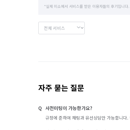
경기 하남시
경기 화성시
서울 강남구
*실제 미소에서 서비스를 받은 이용자들의 후기입니다.
서울 강서구
서울 관악구
서울 광진구
서울 노원구
서울 도봉구
서울 동대문구
서울 서대문구
서울 서초구
서울 성동구
서울 양천구
서울 영등포구
서울 용산구
서울 중구
서울 중랑구
전북 완주군
자주 묻는 질문
경기 부천시 소사구
경기 부천시 원미구
사전미팅이 가능한가요?
경기 화성시 효행구
경기 화성시 만세구
규정에 준하여 채팅과 유선상담만 가능합니다. 