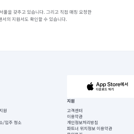
서풀을 갖추고 있습니다. 그리고 직접 매칭 요청한
랜서의 지원서도 확인할 수 있습니다.
63-14-5-00019 |
지원
보) |
지원
고객센터
빌딩) B동 5층
이용약관
 미소
소/입주 청소
개인정보처리방침
 아닙니다.
파트너 위치정보 이용약관
게 있습니다.