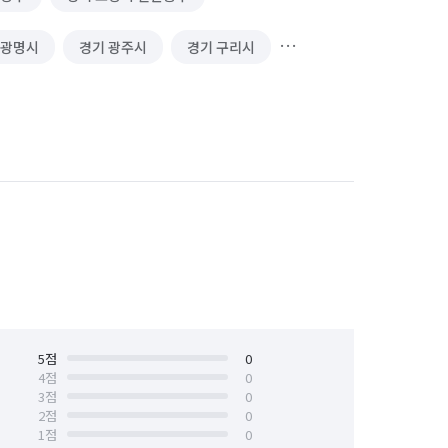
 광명시
경기 광주시
경기 구리시
경기 동두천시
경기 성남시 분당구
경기 수원시 권선구
경기 수원시 영통구
경기 시흥시
경기 안산시 단원구
안양시 동안구
경기 안양시 만안구
경기 연천군
경기 오산시
경기 용인시 처인구
5
점
경기 의왕시
0
4
점
0
3
점
0
경기 평택시
경기 포천시
2
점
0
1
점
0