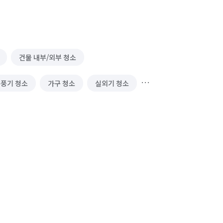
건물 내부/외부 청소
풍기 청소
가구 청소
실외기 청소
리(종합/시설/행정/경비)
냉장고 청소 (업소용)
정리수납 전문가