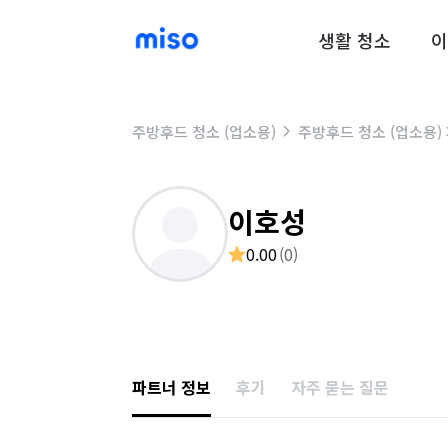
생활 청소
이
주방후드 청소 (업소용)
주방후드 청소 (업소용)
이호성
0.00
(
0
)
파트너 정보
후기
자주 묻는 질문