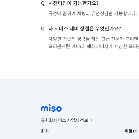
사전미팅이 가능한가요?
규정에 준하여 채팅과 유선상담만 가능합니다. 
타 서비스 대비 장점은 무엇인가요?
다양한 직군의 경력을 지닌 고급 전문가 프리랜
프리랜서뿐 아니라, 매칭매니저가 제안한 프리
유한회사 미소 사업자 정보
사업자등록번호 : 291-87-00271 | 인허가번호 : 2016-32201
회사
파트너
통신판매신고번호 : 2024-서울종로-1400(공정거래위원회 정