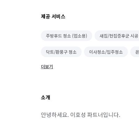
제공 서비스
주방후드 청소 (업소용)
새집/헌집증후군 시공
닥트/환풍구 청소
이사청소/입주청소
온
더보기
소파 청소
바닥 청소 (왁스 코팅)
건물 관
에어컨 청소 (상업용)
세탁기 청소 (상업용)
소개
카페트 청소
안녕하세요. 이호성 파트너입니다.