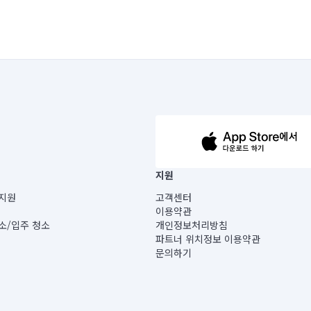
63-14-5-00019 |
지원
보) |
지원
고객센터
빌딩) B동 5층
이용약관
 미소
소/입주 청소
개인정보처리방침
 아닙니다.
파트너 위치정보 이용약관
게 있습니다.
문의하기