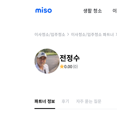
생활 청소
이
이사청소/입주청소
이사청소/입주청소 파트너
전정수
0.00
(
0
)
파트너 정보
후기
자주 묻는 질문