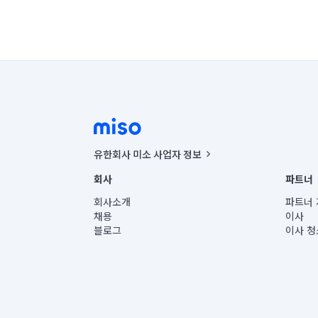
유한회사 미소 사업자 정보
사업자등록번호 : 291-87-00271 | 인허가번호 : 2016-32201
회사
파트너
통신판매신고번호 : 2024-서울종로-1400(공정거래위원회 정
대표이사 : CHING VICTOR COLUMBIA RHEE
회사소개
파트너 
주소 | 본사: 서울특별시 종로구 율곡로 6(중학동, 트윈트리
채용
이사
컨택센터 : 서울특별시 종로구 수송동 율곡로 24, 7층, 8층
블로그
이사 청
유한회사 미소는 통신판매중개자이며, 통신판매의 당사자가
상품, 상품정보, 거래에 관한 의무와 책임은 거래당사자에
언론 보도 관련 문의:
contact@getmiso.com
대표번호: 1577-8808
© 유한회사 미소. Miso, Inc. All Rights Reserved.