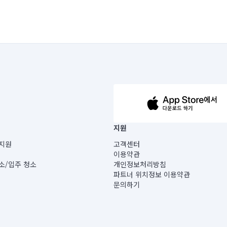
63-14-5-00019 |
지원
보) |
지원
고객센터
빌딩) B동 5층
이용약관
 미소
소/입주 청소
개인정보처리방침
 아닙니다.
파트너 위치정보 이용약관
게 있습니다.
문의하기