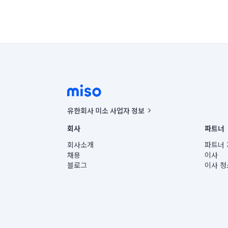
유한회사 미소 사업자 정보
사업자등록번호 : 291-87-00271 | 인허가번호 : 2016-32201
회사
파트너
통신판매신고번호 : 2024-서울종로-1400(공정거래위원회 정
대표이사 : CHING VICTOR COLUMBIA RHEE
회사소개
파트너 
주소 | 본사: 서울특별시 종로구 율곡로 6(중학동, 트윈트리
채용
이사
컨택센터 : 서울특별시 종로구 수송동 율곡로 24, 7층, 8층
블로그
이사 청
유한회사 미소는 통신판매중개자이며, 통신판매의 당사자가
상품, 상품정보, 거래에 관한 의무와 책임은 거래당사자에
언론 보도 관련 문의:
contact@getmiso.com
대표번호: 1577-8808
© 유한회사 미소. Miso, Inc. All Rights Reserved.