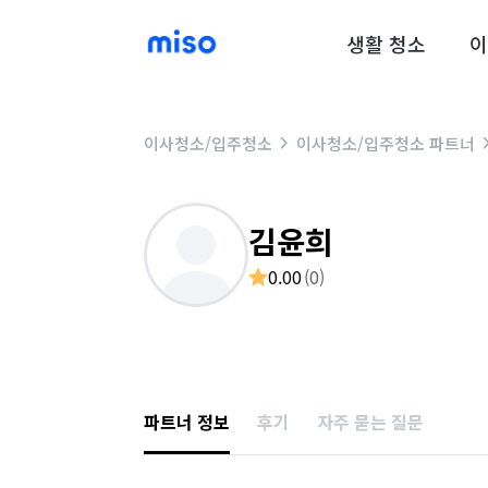
생활 청소
이
이사청소/입주청소
이사청소/입주청소 파트너
김윤희
0.00
(
0
)
파트너 정보
후기
자주 묻는 질문