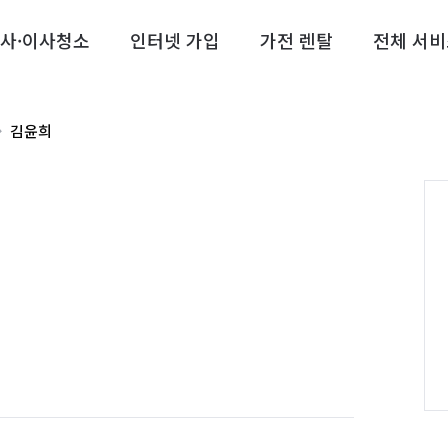
사·이사청소
인터넷 가입
가전 렌탈
전체 서비
김윤희