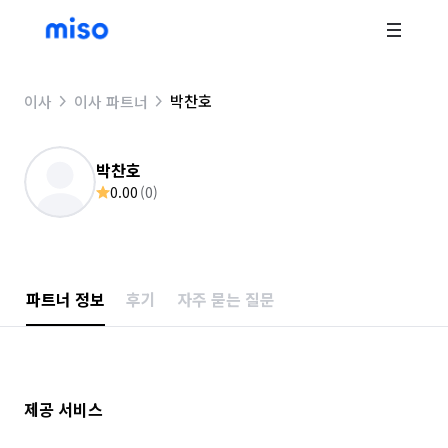
박찬호
이사
이사 파트너
박찬호
0.00
(
0
)
파트너 정보
후기
자주 묻는 질문
제공 서비스