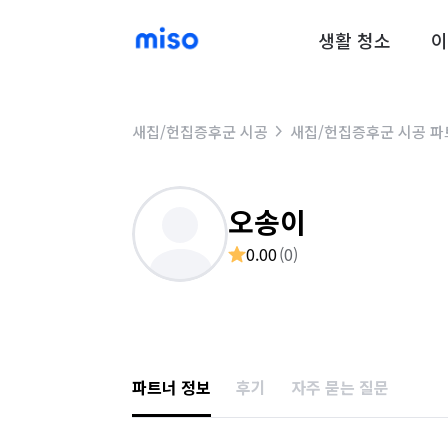
생활 청소
이
새집/헌집증후군 시공
새집/헌집증후군 시공 파
오송이
0.00
(
0
)
파트너 정보
후기
자주 묻는 질문