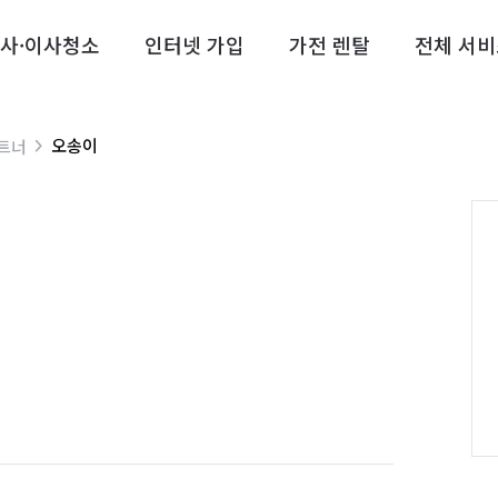
사·이사청소
인터넷 가입
가전 렌탈
전체 서비
오송이
트너