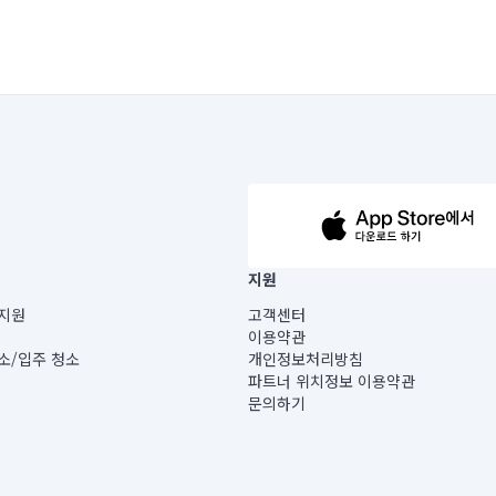
63-14-5-00019 |
지원
보) |
지원
고객센터
빌딩) B동 5층
이용약관
 미소
소/입주 청소
개인정보처리방침
 아닙니다.
파트너 위치정보 이용약관
게 있습니다.
문의하기