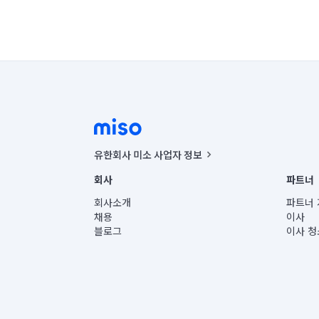
유한회사 미소 사업자 정보
사업자등록번호 : 291-87-00271 | 인허가번호 : 2016-32201
회사
파트너
통신판매신고번호 : 2024-서울종로-1400(공정거래위원회 정
대표이사 : CHING VICTOR COLUMBIA RHEE
회사소개
파트너 
주소 | 본사: 서울특별시 종로구 율곡로 6(중학동, 트윈트리
채용
이사
컨택센터 : 서울특별시 종로구 수송동 율곡로 24, 7층, 8층
블로그
이사 청
유한회사 미소는 통신판매중개자이며, 통신판매의 당사자가
상품, 상품정보, 거래에 관한 의무와 책임은 거래당사자에
언론 보도 관련 문의:
contact@getmiso.com
대표번호: 1577-8808
© 유한회사 미소. Miso, Inc. All Rights Reserved.