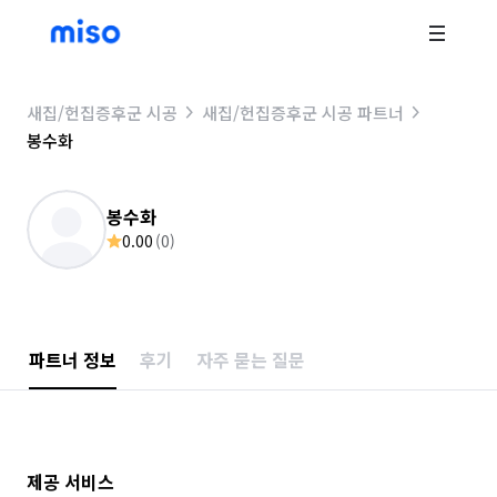
새집/헌집증후군 시공
새집/헌집증후군 시공 파트너
봉수화
봉수화
0.00
(
0
)
파트너 정보
후기
자주 묻는 질문
제공 서비스