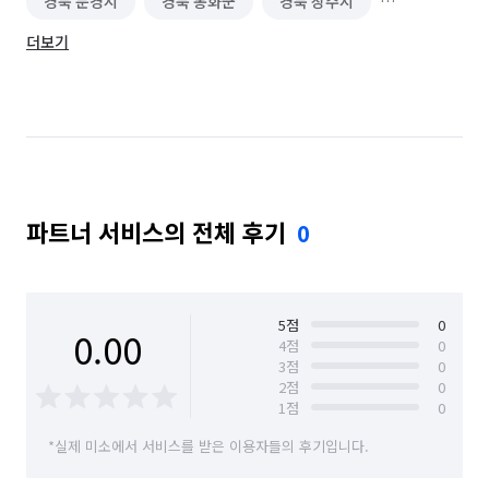
경북 문경시
경북 봉화군
경북 상주시
더보기
경북 성주군
경북 안동시
경북 영덕군
경북 영양군
경북 영주시
경북 영천시
경북 예천군
경북 울릉군
경북 울진군
경북 의성군
경북 청도군
경북 청송군
파트너 서비스의 전체 후기
0
경북 칠곡군
경북 포항시 남구
경북 포항시 북구
5
점
0
0.00
4
점
0
3
점
0
2
점
0
1
점
0
*실제 미소에서 서비스를 받은 이용자들의 후기입니다.