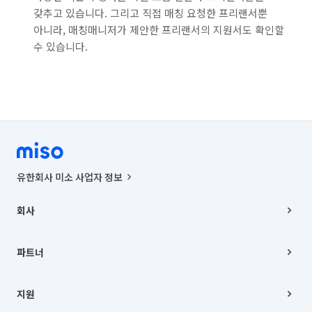
갖추고 있습니다. 그리고 직접 매칭 요청한 프리랜서뿐
아니라, 매칭매니저가 제안한 프리랜서의 지원서도 확인할
수 있습니다.
유한회사 미소 사업자 정보
사업자등록번호 : 291-87-00271 | 인허가번호 : 2016-3220163-14-5-
00019 |
회사
통신판매신고번호 : 2024-서울종로-1400(공정거래위원회 정보) |
대표이사 : CHING VICTOR COLUMBIA RHEE
회사소개
주소 | 본사: 서울특별시 종로구 율곡로 6(중학동, 트윈트리빌딩) B동 5층
채용
파트너
컨택센터 : 서울특별시 종로구 수송동 율곡로 24, 7층, 8층 미소
블로그
유한회사 미소는 통신판매중개자이며, 통신판매의 당사자가 아닙니다.
파트너 지원
상품, 상품정보, 거래에 관한 의무와 책임은 거래당사자에게 있습니다.
이사
지원
언론 보도 관련 문의:
contact@getmiso.com
이사 청소/입주 청소