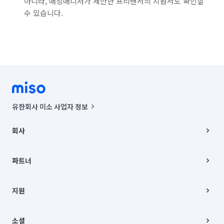
아니라, 매칭매니저가 제안한 프리랜서의 지원서도 확인할
수 있습니다.
유한회사 미소 사업자 정보
사업자등록번호 : 291-87-00271 | 인허가번호 : 2016-3220163-14-5-
00019 |
회사
통신판매신고번호 : 2024-서울종로-1400(공정거래위원회 정보) |
대표이사 : CHING VICTOR COLUMBIA RHEE
회사소개
주소 | 본사: 서울특별시 종로구 율곡로 6(중학동, 트윈트리빌딩) B동 5층
채용
파트너
컨택센터 : 서울특별시 종로구 수송동 율곡로 24, 7층, 8층 미소
블로그
유한회사 미소는 통신판매중개자이며, 통신판매의 당사자가 아닙니다.
파트너 지원
상품, 상품정보, 거래에 관한 의무와 책임은 거래당사자에게 있습니다.
이사
지원
언론 보도 관련 문의:
contact@getmiso.com
이사 청소/입주 청소
대표번호: 1577-8808
고객센터
© 유한회사 미소. Miso, Inc. All Rights Reserved.
이용약관
소셜