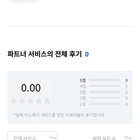
파트너 서비스의 전체 후기
0
5
점
0
0.00
4
점
0
3
점
0
2
점
0
1
점
0
*실제 미소에서 서비스를 받은 이용자들의 후기입니다.