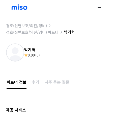
경호(신변보호/의전/경비)
박기혁
경호(신변보호/의전/경비) 파트너
박기혁
0.00
(
0
)
파트너 정보
후기
자주 묻는 질문
제공 서비스