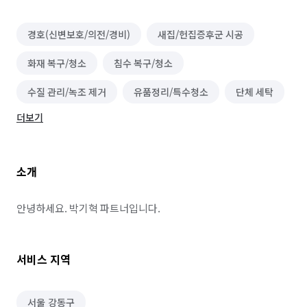
경호(신변보호/의전/경비)
새집/헌집증후군 시공
화재 복구/청소
침수 복구/청소
수질 관리/녹조 제거
유품정리/특수청소
단체 세탁
더보기
건물 내부/외부 청소
물탱크/저수조 청소
이사청소/입주청소
벌초/예초
대기 측정/관리
소개
바닥 청소 (왁스 코팅)
건물 관리(종합/시설/행정/경비)
하수구 청소
실내 소독
정리수납 전문가
안녕하세요. 박기혁 파트너입니다.
폐기물 처리
악취 제거
해충방역
철거
서비스 지역
곰팡이 제거
배관 청소
비둘기 퇴치
서울 강동구