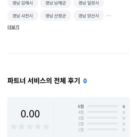
경남 김해시
경남 남해군
경남 밀양시
경남 사천시
경남 산청군
경남 양산시
더보기
경남 의령군
경남 진주시
경남 창녕군
경남 창원시 마산합포구
경남 창원시 마산회원구
경남 창원시 성산구
경남 창원시 의창구
경남 창원시 진해구
경남 통영시
경남 하동군
파트너 서비스의 전체 후기
0
경남 함안군
경남 함양군
경남 합천군
5
점
0
0.00
4
점
0
3
점
0
2
점
0
1
점
0