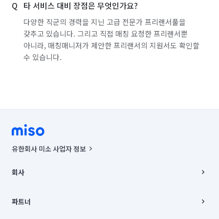
타 서비스 대비 장점은 무엇인가요?
다양한 직군의 경력을 지닌 고급 전문가 프리랜서풀을
갖추고 있습니다. 그리고 직접 매칭 요청한 프리랜서뿐
아니라, 매칭매니저가 제안한 프리랜서의 지원서도 확인할
수 있습니다.
유한회사 미소 사업자 정보
사업자등록번호 : 291-87-00271 | 인허가번호 : 2016-3220163-14-5-
00019 |
회사
통신판매신고번호 : 2024-서울종로-1400(공정거래위원회 정보) |
대표이사 : CHING VICTOR COLUMBIA RHEE
회사소개
주소 | 본사: 서울특별시 종로구 율곡로 6(중학동, 트윈트리빌딩) B동 5층
채용
파트너
컨택센터 : 서울특별시 종로구 수송동 율곡로 24, 7층, 8층 미소
블로그
유한회사 미소는 통신판매중개자이며, 통신판매의 당사자가 아닙니다.