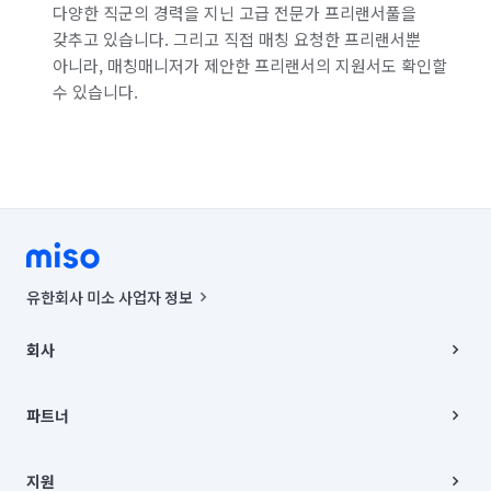
다양한 직군의 경력을 지닌 고급 전문가 프리랜서풀을
갖추고 있습니다. 그리고 직접 매칭 요청한 프리랜서뿐
아니라, 매칭매니저가 제안한 프리랜서의 지원서도 확인할
수 있습니다.
유한회사 미소 사업자 정보
사업자등록번호 : 291-87-00271 | 인허가번호 : 2016-3220163-14-5-
00019 |
회사
통신판매신고번호 : 2024-서울종로-1400(공정거래위원회 정보) |
대표이사 : CHING VICTOR COLUMBIA RHEE
회사소개
주소 | 본사: 서울특별시 종로구 율곡로 6(중학동, 트윈트리빌딩) B동 5층
채용
파트너
컨택센터 : 서울특별시 종로구 수송동 율곡로 24, 7층, 8층 미소
블로그
유한회사 미소는 통신판매중개자이며, 통신판매의 당사자가 아닙니다.
파트너 지원
상품, 상품정보, 거래에 관한 의무와 책임은 거래당사자에게 있습니다.
이사
지원