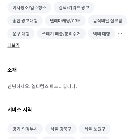
이사청소/입주청소
검색/키워드 광고
종합 광고대행
텔레마케팅/CRM
음식배달 심부름
운구 대행
쓰레기 배출/분리수거
택배 대행
더보기
편의점 심부름
온라인구매 대행
물품 구매/배달
역할대행 심부름
기타 심부름
마트장보기 심부름
소개
기타 집안일 심부름
동행 심부름
경조사 참석
택배 수거/보관
하객 대행
소형물건 배달 심부름
안녕하세요. 엘디컴즈 파트너입니다.
문서작성 및 인터넷업무
서비스 지역
경기 의정부시
서울 강북구
서울 노원구