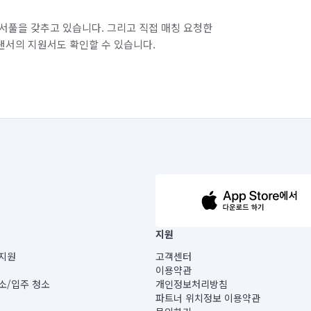
서풀을 갖추고 있습니다. 그리고 직접 매칭 요청한
랜서의 지원서도 확인할 수 있습니다.
63-14-5-00019 |
지원
보) |
지원
고객센터
빌딩) B동 5층
이용약관
 미소
소/입주 청소
개인정보처리방침
 아닙니다.
파트너 위치정보 이용약관
게 있습니다.