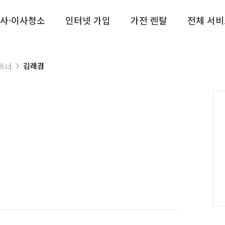
사·이사청소
인터넷 가입
가전 렌탈
전체 서비
김래겸
트너