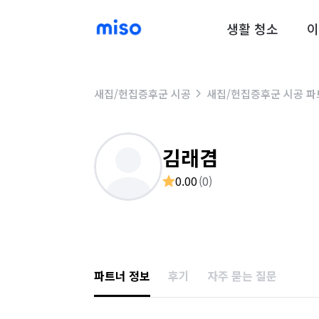
생활 청소
이
새집/헌집증후군 시공
새집/헌집증후군 시공 파
김래겸
0.00
(
0
)
파트너 정보
후기
자주 묻는 질문