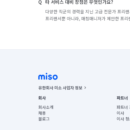
타 서비스 대비 장점은 무엇인가요?
다양한 직군의 경력을 지닌 고급 전문가 프리랜
프리랜서뿐 아니라, 매칭매니저가 제안한 프리
유한회사 미소 사업자 정보
사업자등록번호 : 291-87-00271 | 인허가번호 : 2016-32201
회사
파트너
통신판매신고번호 : 2024-서울종로-1400(공정거래위원회 정
대표이사 : CHING VICTOR COLUMBIA RHEE
회사소개
파트너 
주소 | 본사: 서울특별시 종로구 율곡로 6(중학동, 트윈트리
채용
이사
컨택센터 : 서울특별시 종로구 수송동 율곡로 24, 7층, 8층
블로그
이사 청
유한회사 미소는 통신판매중개자이며, 통신판매의 당사자가
상품, 상품정보, 거래에 관한 의무와 책임은 거래당사자에