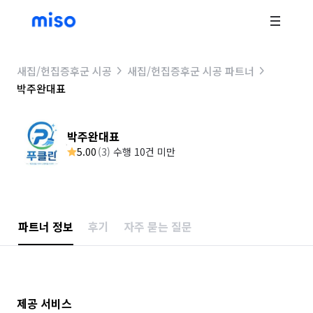
새집/헌집증후군 시공
새집/헌집증후군 시공 파트너
박주완대표
박주완대표
5.00
(
3
)
수행 10건 미만
파트너 정보
후기
자주 묻는 질문
제공 서비스