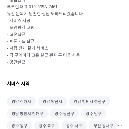
푸크린 대표 010-3958-7461

유선 문의시 원활한 상담 도와드리겠습니다

- 서비스 시공

- 오염방지 코팅

- 고온살균 

- 피톤치드 살균

- 서랍 전체 탈거 서비스

- 각 구역마다 고온 살균 된 다른 타올 사용

- 공간살균
서비스 지역
경남 김해시
경남 양산시
경남 창원시 성산구
경남 창원시 진해구
광주 광산구
광주 남구
광주 동구
광주 북구
광주 서구
부산 강서구