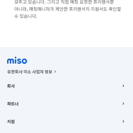
갖추고 있습니다. 그리고 직접 매칭 요청한 프리랜서뿐
아니라, 매칭매니저가 제안한 프리랜서의 지원서도 확인할
수 있습니다.
유한회사 미소 사업자 정보
사업자등록번호 : 291-87-00271 | 인허가번호 : 2016-3220163-14-5-
00019 |
회사
통신판매신고번호 : 2024-서울종로-1400(공정거래위원회 정보) |
대표이사 : CHING VICTOR COLUMBIA RHEE
회사소개
주소 | 본사: 서울특별시 종로구 율곡로 6(중학동, 트윈트리빌딩) B동 5층
채용
파트너
컨택센터 : 서울특별시 종로구 수송동 율곡로 24, 7층, 8층 미소
블로그
유한회사 미소는 통신판매중개자이며, 통신판매의 당사자가 아닙니다.
파트너 지원
상품, 상품정보, 거래에 관한 의무와 책임은 거래당사자에게 있습니다.
이사
지원
언론 보도 관련 문의:
contact@getmiso.com
이사 청소/입주 청소
대표번호: 1577-8808