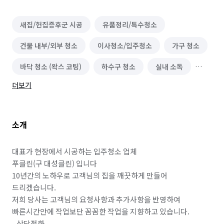
새집/헌집증후군 시공
유품정리/특수청소
건물 내부/외부 청소
이사청소/입주청소
가구 청소
바닥 청소 (왁스 코팅)
하수구 청소
실내 소독
더보기
정리수납 전문가
악취 제거
해충방역
곰팡이 제거
배관 청소
비둘기 퇴치
소개
대표가 현장에서 시공하는 입주청소 업체 

푸클린(구 대성클린) 입니다

10년간의 노하우로 고객님의 집을 깨끗하게 만들어 
드리겠습니다.

저희 당사는 고객님의 요청사항과 추가사항을 반영하여 
빠른시간안에 작업보단 꼼꼼한 작업을 지향하고 있습니다.

- 상담전화
