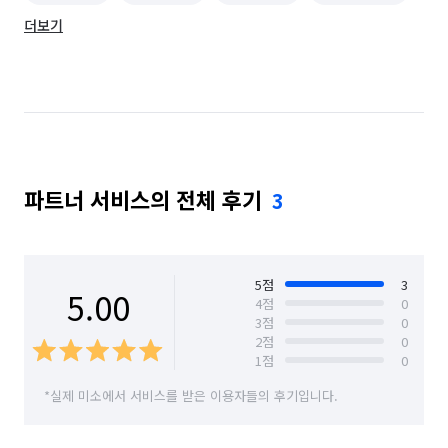
더보기
부산 금정구
부산 기장군
부산 남구
부산 동구
부산 동래구
부산 부산진구
부산 북구
부산 사상구
부산 사하구
부산 서구
부산 수영구
부산 연제구
파트너 서비스의 전체 후기
3
부산 영도구
부산 중구
부산 해운대구
전남 나주시
전남 담양군
전남 보성군
전남 장성군
전남 화순군
전북 고창군
5
점
3
5.00
4
점
0
3
점
0
전북 군산시
전북 김제시
전북 남원시
2
점
0
1
점
0
전북 무주군
전북 부안군
전북 순창군
*실제 미소에서 서비스를 받은 이용자들의 후기입니다.
전북 완주군
전북 익산시
전북 임실군