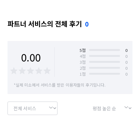
경기 수원시 권선구
경기 수원시 영통구
파트너 서비스의 전체 후기
0
경기 수원시 장안구
경기 수원시 팔달구
경기 시흥시
경기 안산시 단원구
경기 안산시 상록구
경기 안성시
5
점
0
0.00
4
점
0
3
점
0
경기 안양시 동안구
경기 안양시 만안구
2
점
0
1
점
0
경기 양주시
경기 양평군
경기 여주시
*실제 미소에서 서비스를 받은 이용자들의 후기입니다.
경기 연천군
경기 오산시
경기 용인시 기흥구
경기 용인시 수지구
경기 용인시 처인구
경기 의왕시
경기 의정부시
경기 이천시
경기 파주시
경기 평택시
경기 포천시