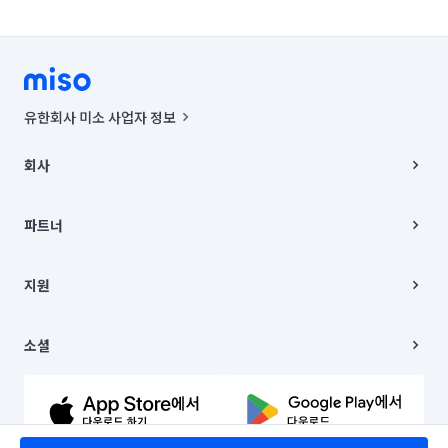
경기 화성시 효행구
경기 화성시 만세구
경기 화성시 병점구
유한회사 미소 사업자 정보
사업자등록번호 : 291-87-00271 | 인허가번호 : 2016-3220163-14-5-
00019 |
회사
통신판매신고번호 : 2024-서울종로-1400(공정거래위원회 정보) |
대표이사 : CHING VICTOR COLUMBIA RHEE
회사소개
주소 | 본사: 서울특별시 종로구 율곡로 6(중학동, 트윈트리빌딩) B동 5층
채용
파트너
컨택센터 : 서울특별시 종로구 수송동 율곡로 24, 7층, 8층 미소
블로그
유한회사 미소는 통신판매중개자이며, 통신판매의 당사자가 아닙니다.
파트너 지원
상품, 상품정보, 거래에 관한 의무와 책임은 거래당사자에게 있습니다.
이사
지원
언론 보도 관련 문의:
contact@getmiso.com
이사 청소/입주 청소
대표번호: 1577-8808
고객센터
© 유한회사 미소. Miso, Inc. All Rights Reserved.
이용약관
소셜
개인정보처리방침
파트너 위치정보 이용약관
링크드인
문의하기
유튜브