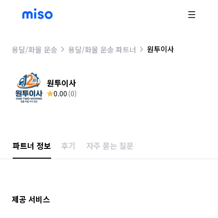
원투이사
용달/화물 운송
용달/화물 운송 파트너
원투이사
0.00
(
0
)
파트너 정보
후기
자주 묻는 질문
제공 서비스