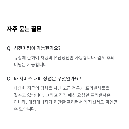
경기 하남시
경기 화성시
서울 강남구
서울 강동구
서울 강북구
서울 강서구
서울 관악구
서울 광진구
서울 구로구
자주 묻는 질문
서울 금천구
서울 노원구
서울 도봉구
사전미팅이 가능한가요?
서울 동대문구
서울 동작구
서울 마포구
규정에 준하여 채팅과 유선상담만 가능합니다. 결제 후의
서울 서대문구
서울 서초구
서울 성동구
미팅은 가능합니다.
서울 성북구
서울 송파구
서울 양천구
타 서비스 대비 장점은 무엇인가요?
서울 영등포구
서울 용산구
서울 은평구
다양한 직군의 경력을 지닌 고급 전문가 프리랜서풀을
갖추고 있습니다. 그리고 직접 매칭 요청한 프리랜서뿐
서울 종로구
서울 중구
서울 중랑구
아니라, 매칭매니저가 제안한 프리랜서의 지원서도 확인할
수 있습니다.
경기 부천시 소사구
경기 부천시 원미구
경기 부천시 오정구
경기 화성시 동탄구