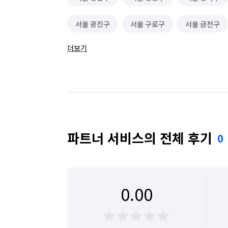
서울 광진구
서울 구로구
서울 금천구
더보기
서울 동대문구
서울 동작구
서울 마포구
서울 성동구
서울 성북구
서울 송파구
서울 용산구
서울 은평구
서울 종로구
파트너 서비스의 전체 후기
0
0.00