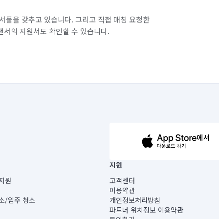
서풀을 갖추고 있습니다. 그리고 직접 매칭 요청한
랜서의 지원서도 확인할 수 있습니다.
63-14-5-00019 |
지원
보) |
지원
고객센터
빌딩) B동 5층
이용약관
 미소
소/입주 청소
개인정보처리방침
 아닙니다.
파트너 위치정보 이용약관
게 있습니다.