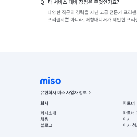
타 서비스 대비 장점은 무엇인가요?
다양한 직군의 경력을 지닌 고급 전문가 프리랜
프리랜서뿐 아니라, 매칭매니저가 제안한 프리
유한회사 미소 사업자 정보
사업자등록번호 : 291-87-00271 | 인허가번호 : 2016-32201
회사
파트너
통신판매신고번호 : 2024-서울종로-1400(공정거래위원회 정
대표이사 : CHING VICTOR COLUMBIA RHEE
회사소개
파트너 
주소 | 본사: 서울특별시 종로구 율곡로 6(중학동, 트윈트리
채용
이사
컨택센터 : 서울특별시 종로구 수송동 율곡로 24, 7층, 8층
블로그
이사 청
유한회사 미소는 통신판매중개자이며, 통신판매의 당사자가
상품, 상품정보, 거래에 관한 의무와 책임은 거래당사자에