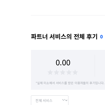
서울 광진구
서울 구로구
서울 금천구
서울 동대문구
서울 동작구
서울 마포구
서울 성동구
서울 성북구
서울 송파구
파트너 서비스의 전체 후기
0
서울 용산구
서울 은평구
서울 종로구
경기 부천시 소사구
경기 부천시 원미구
0.00
*실제 미소에서 서비스를 받은 이용자들의 후기입니다.