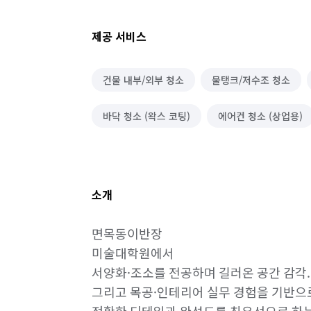
제공 서비스
건물 내부/외부 청소
물탱크/저수조 청소
바닥 청소 (왁스 코팅)
에어컨 청소 (상업용)
소개
면목동이반장 

미술대학원에서 

서양화·조소를 전공하며 길러온 공간 감각.

그리고 목공·인테리어 실무 경험을 기반으로