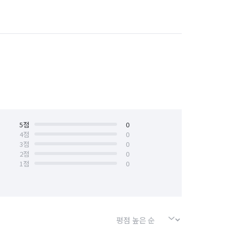
서울 노원구
서울 도봉구
서울 서대문구
서울 서초구
서울 양천구
서울 영등포구
서울 중구
서울 중랑구
경기 부천시 오정구
5
점
0
4
점
0
3
점
0
2
점
0
1
점
0