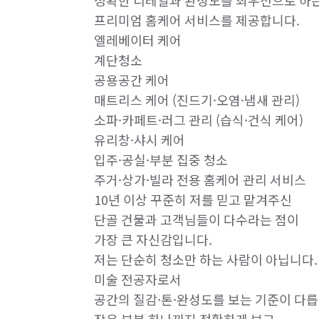
정확한 디테일과 완성도를 최우선으로 하는 
프리미엄 홈케어 서비스를 제공합니다.

엘레베이터 케어

계단청소 

공용공간 케어

매트리스 케어 (진드기·오염·냄새 관리)

소파·카페트·러그 관리 (습식·건식 케어)

유리창·샤시 케어

입주·공실·부분 집중 청소

주거·상가·빌라 전용 홈케어 관리 서비스

10년 이상 꾸준히 저를 믿고 맡겨주신

단골 건물과 고객님들이 다수라는 점이

가장 큰 자신감입니다.

저는 단순히 청소만 하는 사람이 아닙니다.

미술 전공자로서 

공간의 질감·톤·완성도를 보는 기준이 다릅니