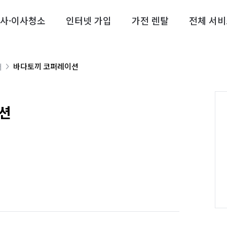
사·이사청소
인터넷 가입
가전 렌탈
전체 서비
바다토끼 코퍼레이션
너
션