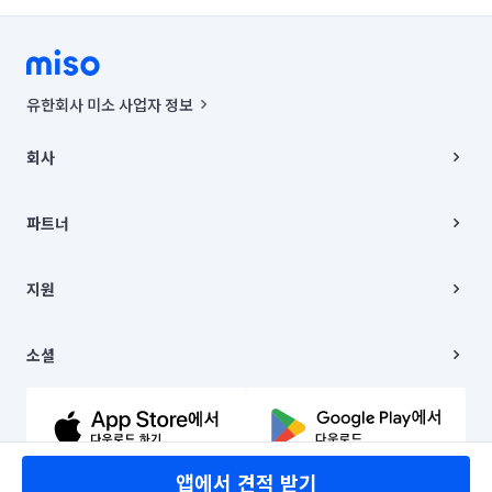
유한회사 미소 사업자 정보
사업자등록번호 : 291-87-00271 | 인허가번호 : 2016-3220163-14-5-
00019 |
회사
통신판매신고번호 : 2024-서울종로-1400(공정거래위원회 정보) |
대표이사 : CHING VICTOR COLUMBIA RHEE
회사소개
주소 | 본사: 서울특별시 종로구 율곡로 6(중학동, 트윈트리빌딩) B동 5층
채용
파트너
컨택센터 : 서울특별시 종로구 수송동 율곡로 24, 7층, 8층 미소
블로그
유한회사 미소는 통신판매중개자이며, 통신판매의 당사자가 아닙니다.
파트너 지원
상품, 상품정보, 거래에 관한 의무와 책임은 거래당사자에게 있습니다.
이사
지원
언론 보도 관련 문의:
contact@getmiso.com
이사 청소/입주 청소
대표번호: 1577-8808
고객센터
© 유한회사 미소. Miso, Inc. All Rights Reserved.
이용약관
소셜
개인정보처리방침
파트너 위치정보 이용약관
링크드인
문의하기
유튜브
앱에서 견적 받기