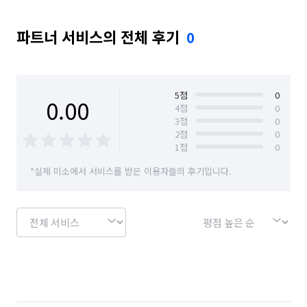
파트너 서비스의 전체 후기
0
5
점
0
0.00
4
점
0
3
점
0
2
점
0
1
점
0
*실제 미소에서 서비스를 받은 이용자들의 후기입니다.