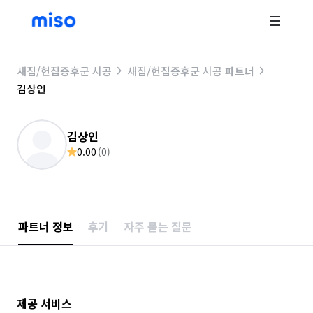
새집/헌집증후군 시공
새집/헌집증후군 시공 파트너
김상인
김상인
0.00
(
0
)
파트너 정보
후기
자주 묻는 질문
제공 서비스