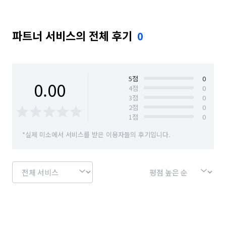
파트너 서비스의 전체 후기
0
5
점
0
0.00
4
점
0
3
점
0
2
점
0
1
점
0
*실제 미소에서 서비스를 받은 이용자들의 후기입니다.