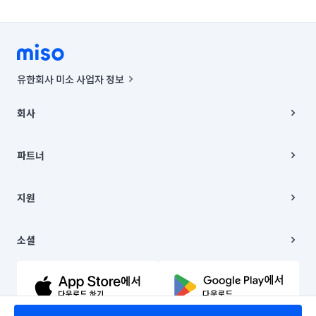
유한회사 미소 사업자 정보
사업자등록번호 : 291-87-00271 | 인허가번호 : 2016-3220163-14-5-
00019 |
회사
통신판매신고번호 : 2024-서울종로-1400(공정거래위원회 정보) |
대표이사 : CHING VICTOR COLUMBIA RHEE
회사소개
주소 | 본사: 서울특별시 종로구 율곡로 6(중학동, 트윈트리빌딩) B동 5층
채용
파트너
컨택센터 : 서울특별시 종로구 수송동 율곡로 24, 7층, 8층 미소
블로그
유한회사 미소는 통신판매중개자이며, 통신판매의 당사자가 아닙니다.
파트너 지원
상품, 상품정보, 거래에 관한 의무와 책임은 거래당사자에게 있습니다.
이사
지원
언론 보도 관련 문의:
contact@getmiso.com
이사 청소/입주 청소
대표번호: 1577-8808
고객센터
© 유한회사 미소. Miso, Inc. All Rights Reserved.
이용약관
소셜
개인정보처리방침
파트너 위치정보 이용약관
링크드인
문의하기
유튜브