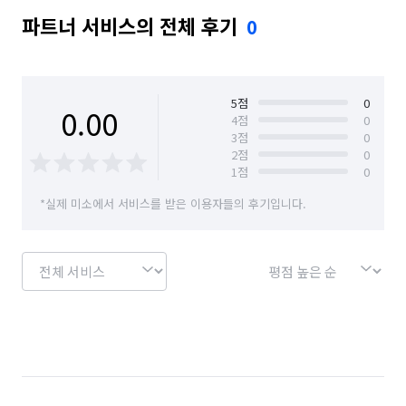
파트너 서비스의 전체 후기
0
5
점
0
0.00
4
점
0
3
점
0
2
점
0
1
점
0
*실제 미소에서 서비스를 받은 이용자들의 후기입니다.