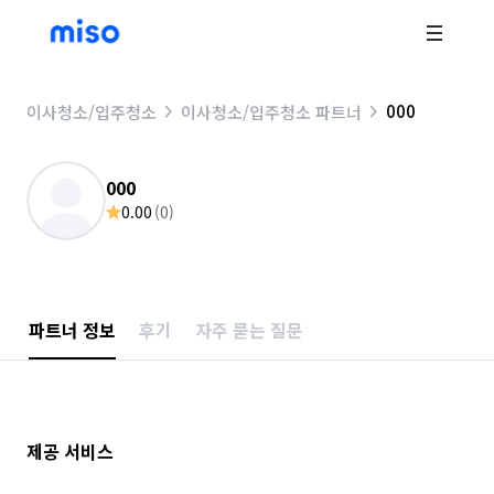
000
이사청소/입주청소
이사청소/입주청소 파트너
000
0.00
(
0
)
파트너 정보
후기
자주 묻는 질문
제공 서비스