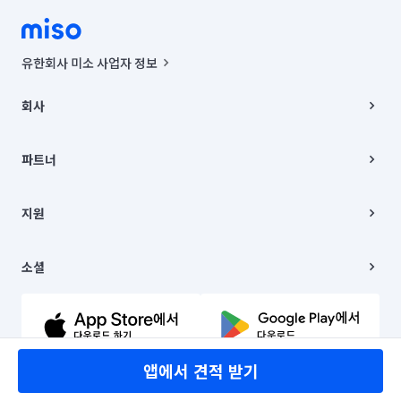
유한회사 미소 사업자 정보
사업자등록번호 : 291-87-00271 | 인허가번호 : 2016-3220163-14-5-
00019 |
회사
통신판매신고번호 : 2024-서울종로-1400(공정거래위원회 정보) |
대표이사 : CHING VICTOR COLUMBIA RHEE
회사소개
주소 | 본사: 서울특별시 종로구 율곡로 6(중학동, 트윈트리빌딩) B동 5층
채용
파트너
컨택센터 : 서울특별시 종로구 수송동 율곡로 24, 7층, 8층 미소
블로그
유한회사 미소는 통신판매중개자이며, 통신판매의 당사자가 아닙니다.
파트너 지원
상품, 상품정보, 거래에 관한 의무와 책임은 거래당사자에게 있습니다.
이사
지원
언론 보도 관련 문의:
contact@getmiso.com
이사 청소/입주 청소
대표번호: 1577-8808
고객센터
© 유한회사 미소. Miso, Inc. All Rights Reserved.
이용약관
소셜
개인정보처리방침
파트너 위치정보 이용약관
링크드인
문의하기
유튜브
앱에서 견적 받기