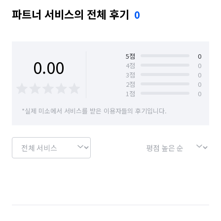
파트너 서비스의 전체 후기
0
5
점
0
0.00
4
점
0
3
점
0
2
점
0
1
점
0
*실제 미소에서 서비스를 받은 이용자들의 후기입니다.