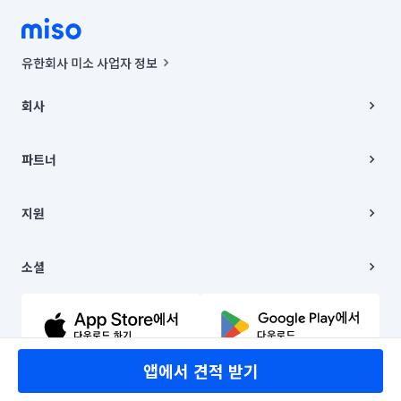
유한회사 미소 사업자 정보
사업자등록번호 : 291-87-00271 | 인허가번호 : 2016-3220163-14-5-
00019 |
회사
통신판매신고번호 : 2024-서울종로-1400(공정거래위원회 정보) |
대표이사 : CHING VICTOR COLUMBIA RHEE
회사소개
주소 | 본사: 서울특별시 종로구 율곡로 6(중학동, 트윈트리빌딩) B동 5층
채용
파트너
컨택센터 : 서울특별시 종로구 수송동 율곡로 24, 7층, 8층 미소
블로그
유한회사 미소는 통신판매중개자이며, 통신판매의 당사자가 아닙니다.
파트너 지원
상품, 상품정보, 거래에 관한 의무와 책임은 거래당사자에게 있습니다.
이사
지원
언론 보도 관련 문의:
contact@getmiso.com
이사 청소/입주 청소
대표번호: 1577-8808
고객센터
© 유한회사 미소. Miso, Inc. All Rights Reserved.
이용약관
소셜
개인정보처리방침
파트너 위치정보 이용약관
링크드인
문의하기
유튜브
앱에서 견적 받기