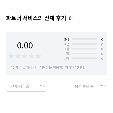
파트너 서비스의 전체 후기
0
5
점
0
0.00
4
점
0
3
점
0
2
점
0
1
점
0
*실제 미소에서 서비스를 받은 이용자들의 후기입니다.