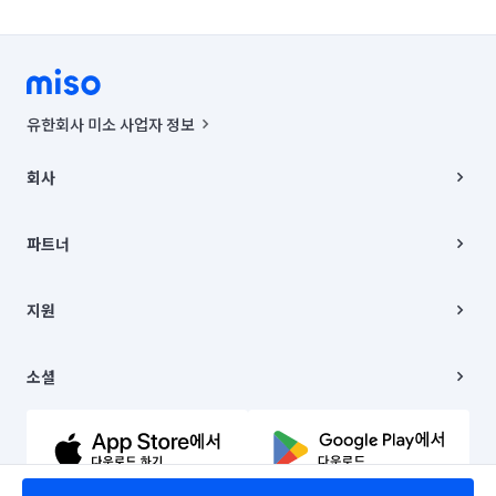
유한회사 미소 사업자 정보
사업자등록번호 : 291-87-00271 | 인허가번호 : 2016-3220163-14-5-
00019 |
회사
통신판매신고번호 : 2024-서울종로-1400(공정거래위원회 정보) |
대표이사 : CHING VICTOR COLUMBIA RHEE
회사소개
주소 | 본사: 서울특별시 종로구 율곡로 6(중학동, 트윈트리빌딩) B동 5층
채용
파트너
컨택센터 : 서울특별시 종로구 수송동 율곡로 24, 7층, 8층 미소
블로그
유한회사 미소는 통신판매중개자이며, 통신판매의 당사자가 아닙니다.
파트너 지원
상품, 상품정보, 거래에 관한 의무와 책임은 거래당사자에게 있습니다.
이사
지원
언론 보도 관련 문의:
contact@getmiso.com
이사 청소/입주 청소
대표번호: 1577-8808
고객센터
© 유한회사 미소. Miso, Inc. All Rights Reserved.
이용약관
소셜
개인정보처리방침
파트너 위치정보 이용약관
링크드인
문의하기
유튜브