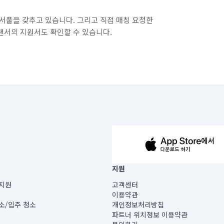
서풀을 갖추고 있습니다. 그리고 직접 매칭 요청한
랜서의 지원서도 확인할 수 있습니다.
63-14-5-00019 |
지원
보) |
지원
고객센터
빌딩) B동 5층
이용약관
 미소
소/입주 청소
개인정보처리방침
 아닙니다.
파트너 위치정보 이용약관
게 있습니다.