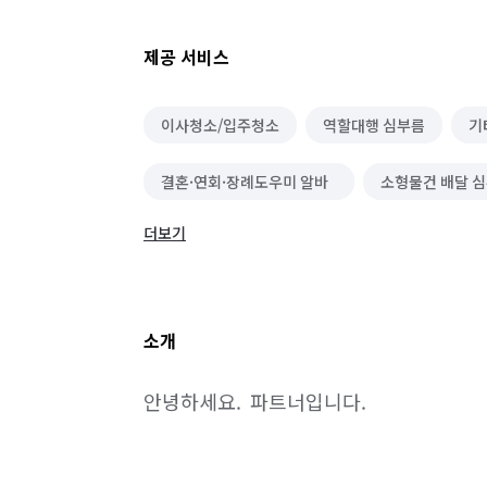
제공 서비스
이사청소/입주청소
역할대행 심부름
기
결혼·연회·장례도우미 알바
소형물건 배달 
더보기
단기 매장관리·판매 알바
단기 서빙·주방 알
포장·조립 알바
제조·가공 알바
입출고
소개
안녕하세요.  파트너입니다.