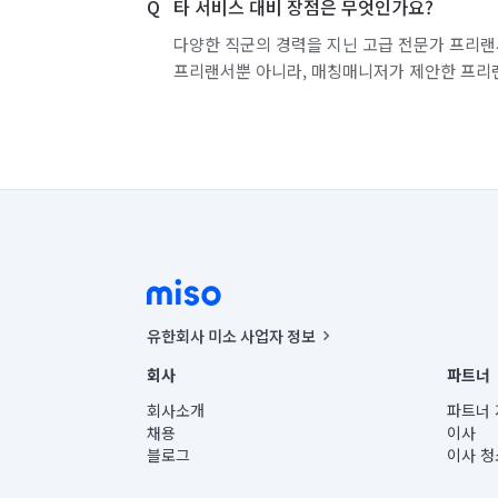
타 서비스 대비 장점은 무엇인가요?
다양한 직군의 경력을 지닌 고급 전문가 프리랜
프리랜서뿐 아니라, 매칭매니저가 제안한 프리
유한회사 미소 사업자 정보
사업자등록번호 : 291-87-00271 | 인허가번호 : 2016-32201
회사
파트너
통신판매신고번호 : 2024-서울종로-1400(공정거래위원회 정
대표이사 : CHING VICTOR COLUMBIA RHEE
회사소개
파트너 
주소 | 본사: 서울특별시 종로구 율곡로 6(중학동, 트윈트리
채용
이사
컨택센터 : 서울특별시 종로구 수송동 율곡로 24, 7층, 8층
블로그
이사 청
유한회사 미소는 통신판매중개자이며, 통신판매의 당사자가
상품, 상품정보, 거래에 관한 의무와 책임은 거래당사자에