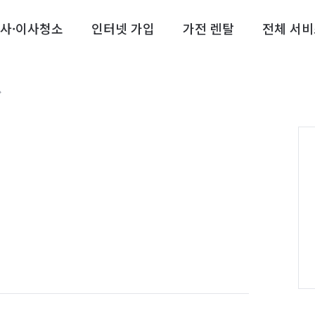
사·이사청소
인터넷 가입
가전 렌탈
전체 서비