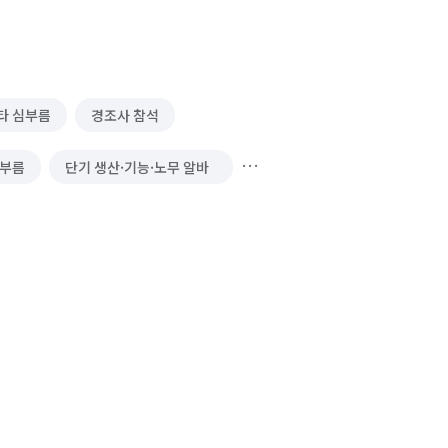
타 심부름
경조사 참석
심부름
단기 생산·기능·노무 알바
바
품질검사·관리 알바
·창고관리 알바
리본공예 제작