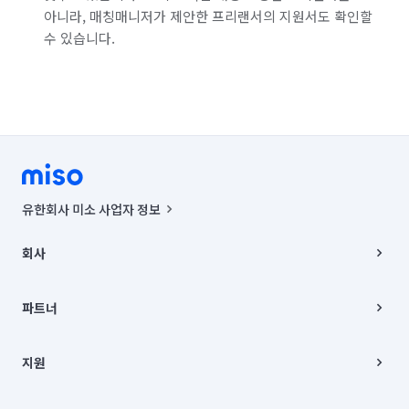
아니라, 매칭매니저가 제안한 프리랜서의 지원서도 확인할
수 있습니다.
유한회사 미소 사업자 정보
사업자등록번호 : 291-87-00271 | 인허가번호 : 2016-3220163-14-5-
00019 |
회사
통신판매신고번호 : 2024-서울종로-1400(공정거래위원회 정보) |
대표이사 : CHING VICTOR COLUMBIA RHEE
회사소개
주소 | 본사: 서울특별시 종로구 율곡로 6(중학동, 트윈트리빌딩) B동 5층
채용
파트너
컨택센터 : 서울특별시 종로구 수송동 율곡로 24, 7층, 8층 미소
블로그
유한회사 미소는 통신판매중개자이며, 통신판매의 당사자가 아닙니다.
파트너 지원
상품, 상품정보, 거래에 관한 의무와 책임은 거래당사자에게 있습니다.
이사
지원
언론 보도 관련 문의:
contact@getmiso.com
이사 청소/입주 청소
대표번호: 1577-8808
고객센터
© 유한회사 미소. Miso, Inc. All Rights Reserved.