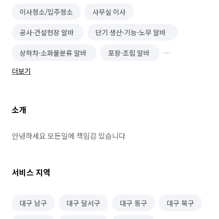
이사청소/입주청소
사무실 이사
공사·건설현장 알바
단기 생산·기능·노무 알바
상하차·소화물분류 알바
포장·조립 알바
더보기
정리수납 전문가
이사
철거
소형이사
소개
안녕하세요 모든일에 책임감 있습니다
서비스 지역
대구 남구
대구 달서구
대구 동구
대구 북구