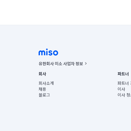
유한회사 미소 사업자 정보
사업자등록번호 : 291-87-00271 | 인허가번호 : 2016-32201
회사
파트너
통신판매신고번호 : 2024-서울종로-1400(공정거래위원회 정
대표이사 : CHING VICTOR COLUMBIA RHEE
회사소개
파트너 
주소 | 본사: 서울특별시 종로구 율곡로 6(중학동, 트윈트리
채용
이사
컨택센터 : 서울특별시 종로구 수송동 율곡로 24, 7층, 8층
블로그
이사 청
유한회사 미소는 통신판매중개자이며, 통신판매의 당사자가
상품, 상품정보, 거래에 관한 의무와 책임은 거래당사자에
언론 보도 관련 문의:
contact@getmiso.com
대표번호: 1577-8808
© 유한회사 미소. Miso, Inc. All Rights Reserved.